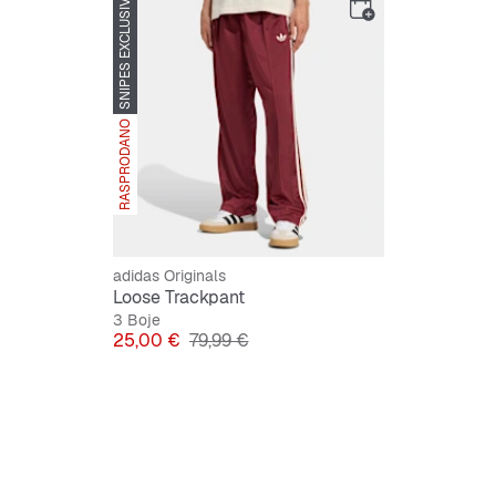
SNIPES EXCLUSIVE
RASPRODANO
adidas Originals
Loose Trackpant
3 Boje
Cijena
Originalna cijena
25,00 €
79,99 €