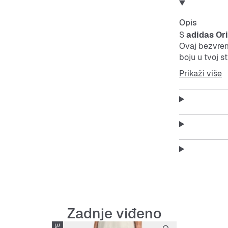
Opis
S
adidas Ori
Ovaj bezvrem
boju u tvoj sti
Prikaži više
Ove tenisice 
outfitima, a 
Features:
Upadlji
Klasik 
Lako se
Zadnje viđeno
Udobne 