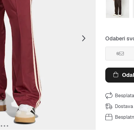
Odaberi svo
S
Odab
Besplata
Dostava 
Besplat