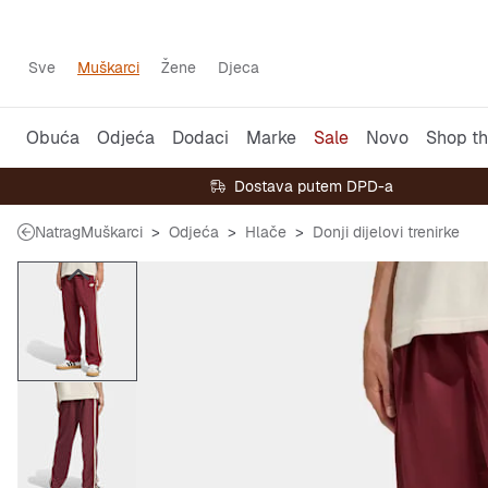
Sve
Muškarci
Žene
Djeca
Obuća
Odjeća
Dodaci
Marke
Sale
Novo
Shop th
Dostava putem DPD-a
Natrag
Muškarci
Odjeća
Hlače
Donji dijelovi trenirke