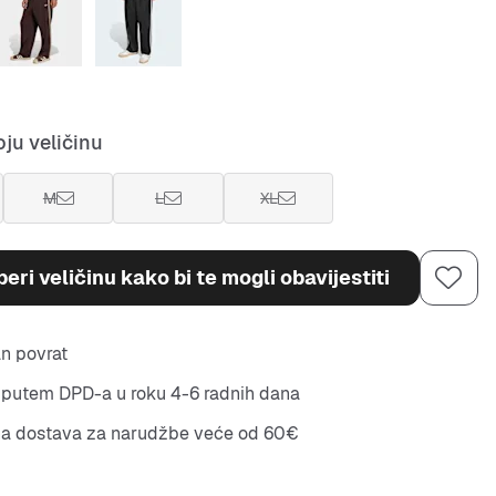
ju veličinu
M
L
XL
eri veličinu kako bi te mogli obavijestiti
n povrat
putem DPD-a u roku 4-6 radnih dana
na dostava za narudžbe veće od 60€