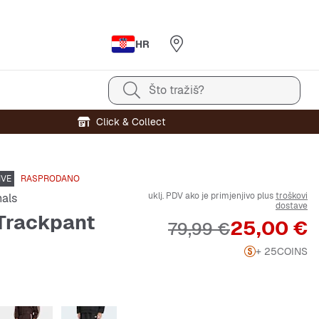
HR
Što tražiš?
Click & Collect
IVE
RASPRODANO
uklj. PDV ako je primjenjivo plus
troškovi
nals
dostave
Trackpant
Cijena
25,00 €
Originalna cijena
79,99 €
+ 25
COINS