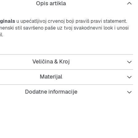
Opis artikla
ginals
u upećatljivoj crvenoj boji praviš pravi statement.
enski stil savršeno paše uz tvoj svakodnevni look i unosi
l.
su idealne ako želiš nešto što se lako slaže s različitim
ujedno su i udobne za nošenje cijeli dan.
Veličina & Kroj
Materijal
Dodatne informacije
va crvena boja za snažan dojam
dizajn
adidas Originals
 kombiniraju s različitim stilovima
i dugotrajne