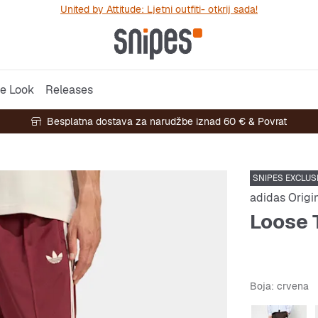
United by Attitude: Ljetni outfiti- otkrij sada!
e Look
Releases
Besplatna dostava za narudžbe iznad 60 € & Povrat
SNIPES EXCLUS
adidas Origi
Loose 
Boja
: crvena