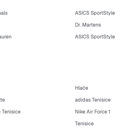
nals
ASICS SportStyle
Dr. Martens
auren
ASICS SportStyle
Hlače
tte
adidas Tenisice
 Tenisice
Nike Air Force 1
Tenisice