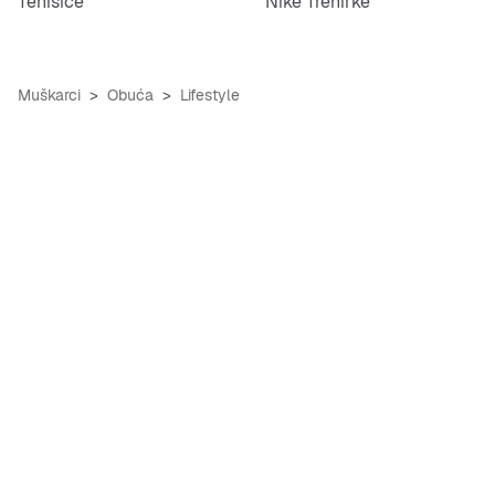
Tenisice
Nike Trenirke
Muškarci
Obuća
Lifestyle