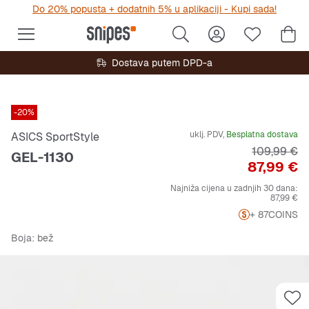
Do 20% popusta + dodatnih 5% u aplikaciji - Kupi sada!
Dostava putem DPD-a
-20%
uklj. PDV,
Besplatna dostava
ASICS SportStyle
Originalna 
109,99 €
GEL-1130
Cijena
87,99 €
Najniža cijena u zadnjih 30 dana:
87,99 €
+ 87
COINS
Boja
: bež