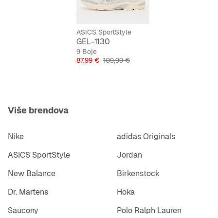
Udobno vezanje
ASICS SportStyle
GEL-1130
9 Boje
Cijena
Originalna cijena
87,99 €
109,99 €
Više brendova
Nike
adidas Originals
ASICS SportStyle
Jordan
New Balance
Birkenstock
Dr. Martens
Hoka
Saucony
Polo Ralph Lauren