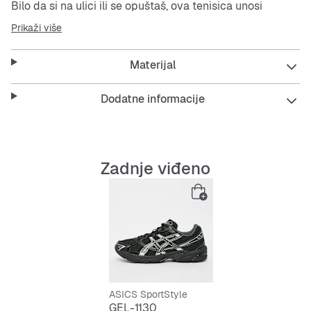
Bilo da si na ulici ili se opuštaš, ova tenisica unosi
energiju u tvoj izgled i neće te iznevjeriti.
Prikaži više
Ove tenisice su idealne za svakodnevno nošenje i prate
Materijal
svaki tvoj korak s lakoćom i sigurnošću.
Dodatne informacije
Features:
Prozračni
mesh
za svjež osjećaj tijekom nošenja
Zadnje viđeno
Potplat koji ublažava udarce i fleksibilan je za
savršen grip
Udobna podstava i elastično prianjanje za cijeli
dan
Lagane, izdržljive i protiv klizanja – spremne za
ASICS SportStyle
svaki tvoj pokret
GEL-1130