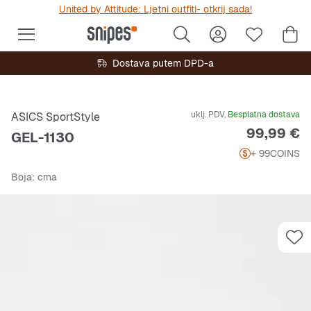
United by Attitude: Ljetni outfiti- otkrij sada!
Dostava putem DPD-a
uklj. PDV,
Besplatna dostava
ASICS SportStyle
Cijena
99,99 €
GEL-1130
+ 99
COINS
Boja
: crna