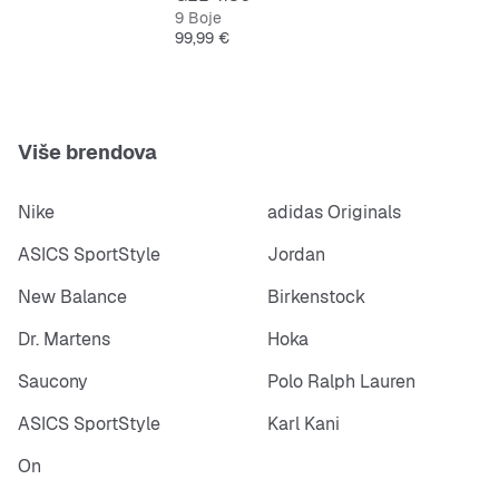
9 Boje
Cijena
99,99 €
Više brendova
Nike
adidas Originals
ASICS SportStyle
Jordan
New Balance
Birkenstock
Dr. Martens
Hoka
Saucony
Polo Ralph Lauren
ASICS SportStyle
Karl Kani
On