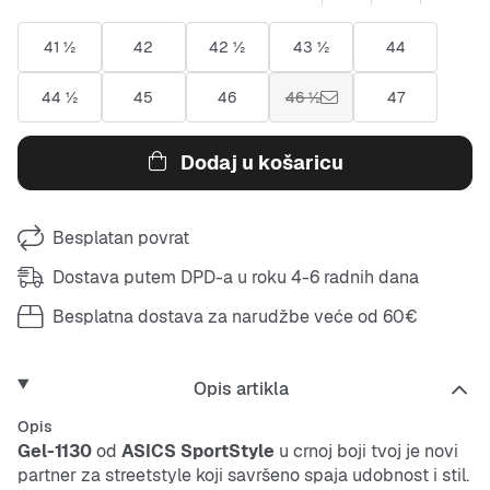
41 ½
42
42 ½
43 ½
44
44 ½
45
46
46 ½
47
Dodaj u košaricu
Besplatan povrat
Dostava putem DPD-a u roku 4-6 radnih dana
Besplatna dostava za narudžbe veće od 60€
Opis artikla
Opis
Gel-1130
od
ASICS SportStyle
u crnoj boji tvoj je novi
partner za streetstyle koji savršeno spaja udobnost i stil.