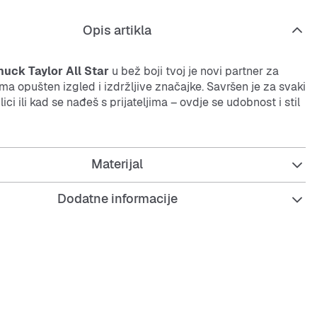
Opis artikla
uck Taylor All Star
u bež boji tvoj je novi partner za
 Ima opušten izgled i izdržljive značajke. Savršen je za svaki
lici ili kad se nađeš s prijateljima – ovdje se udobnost i stil
daju ti slobodu kretanja i dobro izgledaju uz svaki outfit.
Materijal
 to gdje ideš,
Converse Chuck Taylor All Star
pružaju ti
dobnost cijeli dan.
Dodatne informacije
na unutarnja podloga za svježinu tijekom cijelog dana.
v potplat s odličnim prianjanjem – bilo asfalt ili parket.