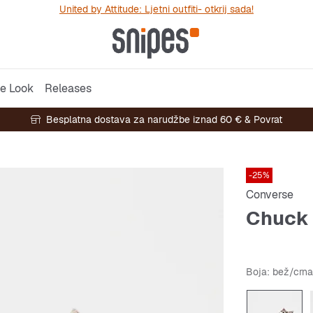
United by Attitude: Ljetni outfiti- otkrij sada!
e Look
Releases
Besplatna dostava za narudžbe iznad 60 € & Povrat
-25%
Converse
Chuck 
Boja
: bež/crn