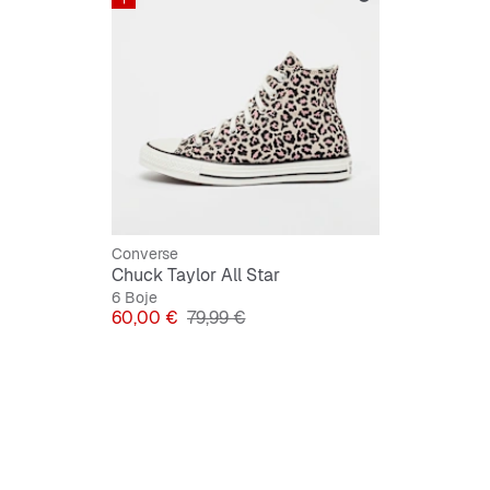
Fleksib
nošenje
Izrađen
kombini
Converse
Chuck Taylor All Star
6 Boje
Cijena
Originalna cijena
60,00 €
79,99 €