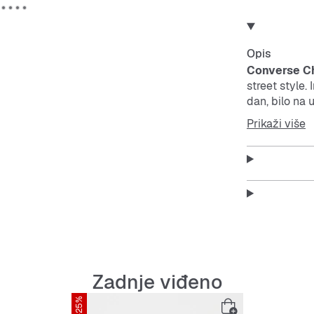
Opis
Converse Ch
street style.
dan, bilo na u
spajaju.
Prikaži više
Ove tenisice 
Bez obzira na
sigurnost i u
Features:
Prozrač
Zadnje viđeno
-25%
Izdržlji