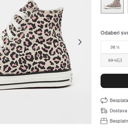
Odaberi svo
36 ½
39 ½
Besplata
Dostava 
Besplat