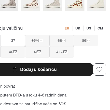
ju veličinu
EU
UK
US
CM
37
37 ½
38
39
40
41
41 ½
Dodaj u košaricu
n povrat
putem DPD-a u roku 4-6 radnih dana
na dostava za narudžbe veće od 60€