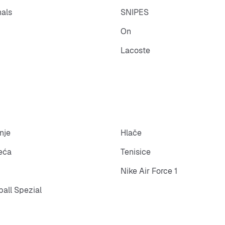
nals
SNIPES
On
Lacoste
nje
Hlače
eća
Tenisice
Nike Air Force 1
all Spezial