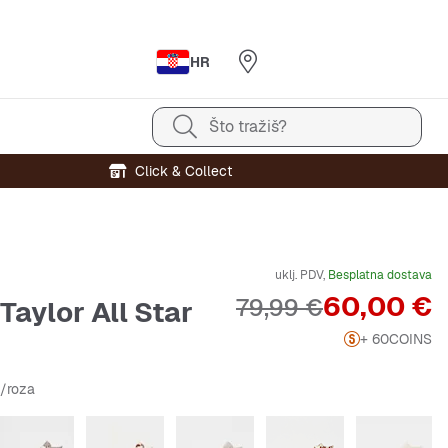
HR
Što tražiš?
Click & Collect
uklj. PDV,
Besplatna dostava
Cijena
60,00 €
Originalna cijena
79,99 €
Taylor All Star
+ 60
COINS
a/roza