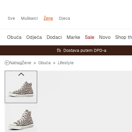
Sve
Muškarci
Žene
Djeca
Obuća
Odjeća
Dodaci
Marke
Sale
Novo
Shop th
Dostava putem DPD-a
Natrag
Žene
Obuća
Lifestyle