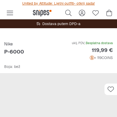
United by Attitude: Ljetni outfiti- otkrij sada!
Dostava putem DPD-a
uklj. PDV,
Besplatna dostava
Nike
Cijena
119,99 €
P-6000
+ 119
COINS
Boja
: bež