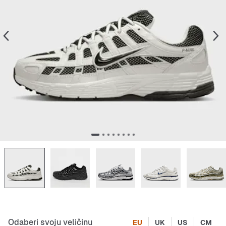
Odaberi svoju veličinu
EU
UK
US
CM