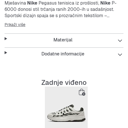
Mješavina
Nike
Pegasus tenisica iz prošlosti,
Nike
P-
6000 donosi stil trčanja ranih 2000-ih u sadašnjost.
Sportski dizajn spaja se s prozračnim tekstilom –
savršen spoj upečatljivog izgleda i udobnosti. Pjenasta
Prikaži više
potpora pruža povišenu siluetu inspiriranu trenažnim
trčanjem i nevjerojatnu udobnost.
Materijal
Gornjište od tekstila s kožnim detaljima je izdržljivo i
prozračno.
Dodatne informacije
Retro dizajn temelji se na
Nike
Pegasus 25 i
Nike
Pegasus 2006 modelima.
Gumeni potplat osigurava dugotrajno prianjanje.
Zadnje viđeno