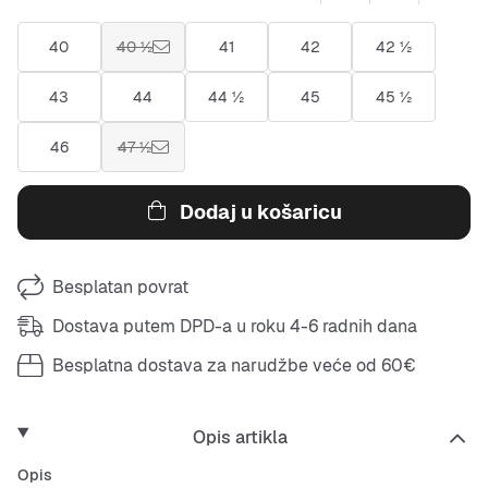
40
40 ½
41
42
42 ½
43
44
44 ½
45
45 ½
46
47 ½
Dodaj u košaricu
Besplatan povrat
Dostava putem DPD-a u roku 4-6 radnih dana
Besplatna dostava za narudžbe veće od 60€
Opis artikla
Opis