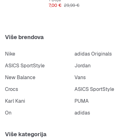
Cijena
Originalna cijena
7,00 €
29,99 €
Više brendova
Nike
adidas Originals
ASICS SportStyle
Jordan
New Balance
Vans
Crocs
ASICS SportStyle
Karl Kani
PUMA
On
adidas
Više kategorija