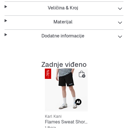
Ove kratke hlače su savršene za vruće dane i aktivnosti
Veličina & Kroj
na otvorenom, pružajući ti slobodu pokreta i udobnost
cijeli dan.
Materijal
Dodatne informacije
Features:
Opušten kroj za veću slobodu pokreta
Zadnje viđeno
Kratke nogavice za tople dane
-76%
Elastični pojas s vezicom
Džepovi za sitnice
Izdržljiv materijal
Karl Kani
Flames Sweat Shorts Junior
1 Boja