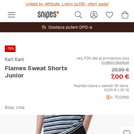
United by Attitude: Ljetni outfiti- otkrij sada!
Dostava putem DPD-a
-76%
uklj. PDV ako je primjenjivo plus
Karl Kani
troškovi dostave
Flames Sweat Shorts
Originalna
29,99 €
Junior
Cijena
7,00 €
Najniža cijena u zadnjih 30 dana:
10,00 €
(-30 %)
+ 7
COINS
Boja
: crna