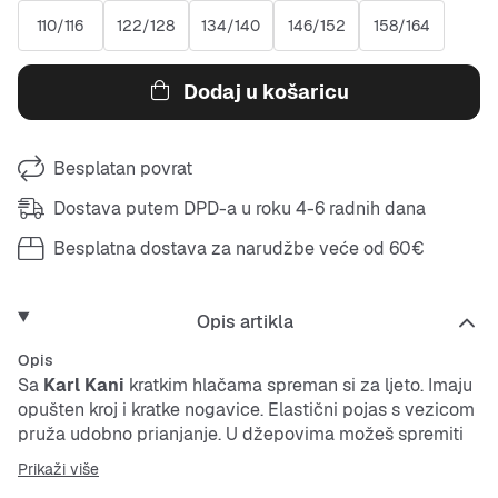
110/116
122/128
134/140
146/152
158/164
Dodaj u košaricu
Besplatan povrat
Dostava putem DPD-a u roku 4-6 radnih dana
Besplatna dostava za narudžbe veće od 60€
Opis artikla
Opis
Sa
Karl Kani
kratkim hlačama spreman si za ljeto. Imaju
opušten kroj i kratke nogavice. Elastični pojas s vezicom
pruža udobno prianjanje. U džepovima možeš spremiti
sitnice. Materijal je čvrst i izdržljiv.
Prikaži više