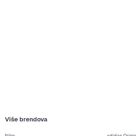
Više brendova
Nike
adidas Origi