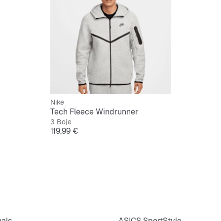
Nike
Tech Fleece Windrunner
3 Boje
Cijena
119,99 €
nals
ASICS SportStyle