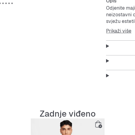
Opis
Odjenite maji
neizostavni 
svježu esteti
Windrunner, 
Prikaži više
osvježenim 
flisa Tech.
Naš vrhunski 
istodobno zad
Standardni kr
glavnog dijel
Zadnje viđeno