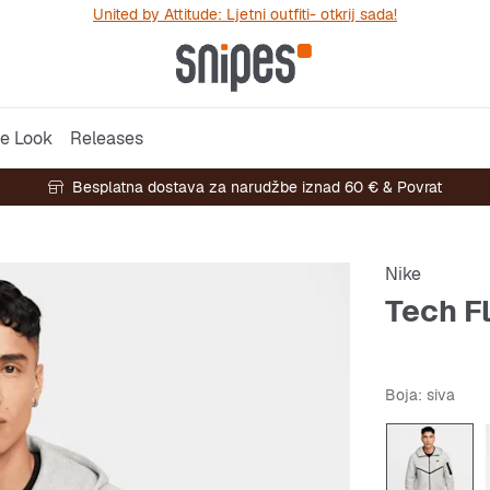
United by Attitude: Ljetni outfiti- otkrij sada!
e Look
Releases
Besplatna dostava za narudžbe iznad 60 € & Povrat
Nike
Tech F
Boja
: siva