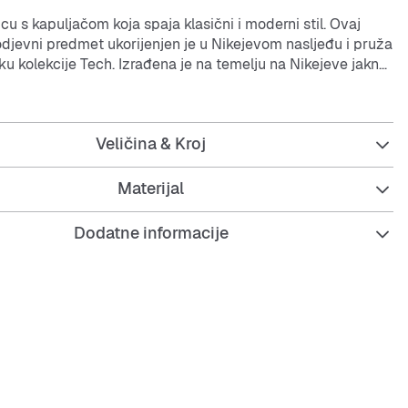
cu s kapuljačom koja spaja klasični i moderni stil. Ovaj
odjevni predmet ukorijenjen je u Nikejevom nasljeđu i pruža
ku kolekcije Tech. Izrađena je na temelju na Nikejeve jakne
a odlikuje se legendarnim V-uzorkom na prsima
obostranom modernom glatkom konstrukcijom od omiljenog
Veličina & Kroj
flis gladak s obje strane topliji je i mekši nego ikad, a
ržava laganu konstrukciju koju volite.
Materijal
oj dizajniran je tako da pruža osjećaj opuštenosti duž
a za jednostavno slojevito odijevanje.
Dodatne informacije