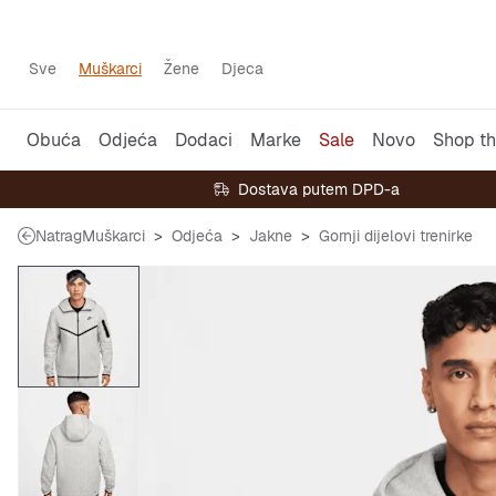
Sve
Muškarci
Žene
Djeca
Obuća
Odjeća
Dodaci
Marke
Sale
Novo
Shop th
Dostava putem DPD-a
Natrag
Muškarci
Odjeća
Jakne
Gornji dijelovi trenirke