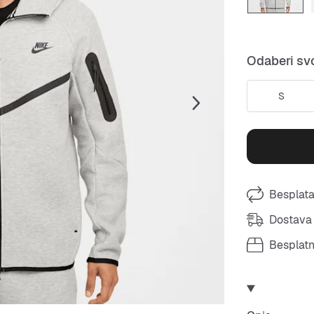
Odaberi svo
S
Besplata
Dostava 
Besplat