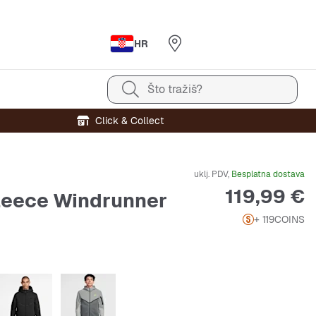
HR
Što tražiš?
Click & Collect
uklj. PDV,
Besplatna dostava
Cijena
119,99 €
leece Windrunner
+ 119
COINS