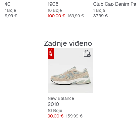
740
1906
17 Boje
16 Boje
1 Boja
jena
Cijena
Cijena
Originalna cijena
Cijena
119,99 €
100,00 €
169,99 €
37,99 €
Zadnje viđeno
-43%
New Balance
2010
10 Boje
Cijena
Originalna cijena
90,00 €
159,99 €