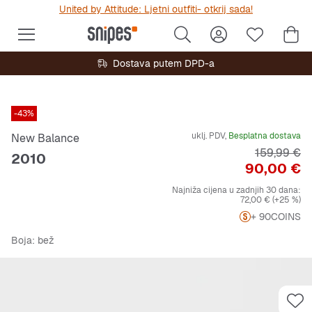
United by Attitude: Ljetni outfiti- otkrij sada!
Dostava putem DPD-a
-43%
uklj. PDV,
Besplatna dostava
New Balance
Originalna 
159,99 €
2010
Cijena
90,00 €
Najniža cijena u zadnjih 30 dana:
72,00 €
(+25 %)
+ 90
COINS
Boja
: bež