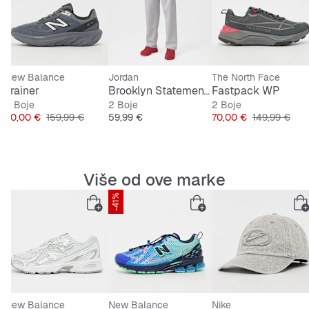
Izdržljivo i otporno na habanje
Protuklizna stabilnost zahvaljujući posebnom
potplatu
New Balance
Jordan
The North Face
Trainer
Brooklyn Statement Fleece Open Hem Pant
Fastpack WP
2 Boje
2 Boje
2 Boje
ijena
Cijena
Originalna cijena
Cijena
Cijena
Originalna ci
90,00 €
159,99 €
59,99 €
70,00 €
149,99 €
Više od ove marke
-41%
New Balance
New Balance
Nike