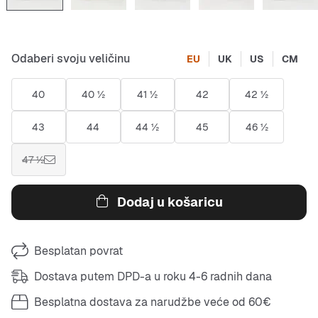
Odaberi svoju veličinu
EU
UK
US
CM
40
40 ½
41 ½
42
42 ½
43
44
44 ½
45
46 ½
47 ½
Dodaj u košaricu
Besplatan povrat
Dostava putem DPD-a u roku 4-6 radnih dana
Besplatna dostava za narudžbe veće od 60€