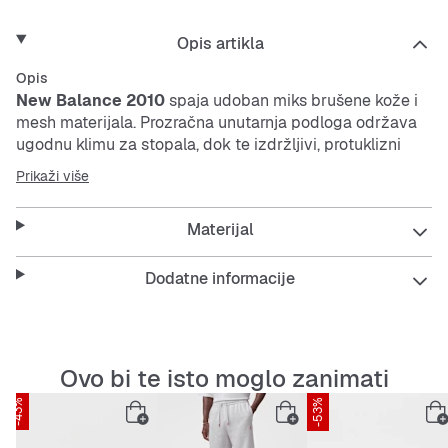
Opis artikla
Opis
New Balance 2010
spaja udoban miks brušene kože i
mesh
materijala. Prozračna unutarnja podloga održava
ugodnu klimu za stopala, dok te izdržljivi, protuklizni
potplat drži stabilnim cijeli dan.
Prikaži više
Features:
Materijal
Dodatne informacije
Prozračno i izdržljivo
Udobno podstavljanje za dodatnu udobnost
Ovo bi te isto moglo zanimati
-43%
-53%
Potplat koji ublažava udarce za manje opterećenja