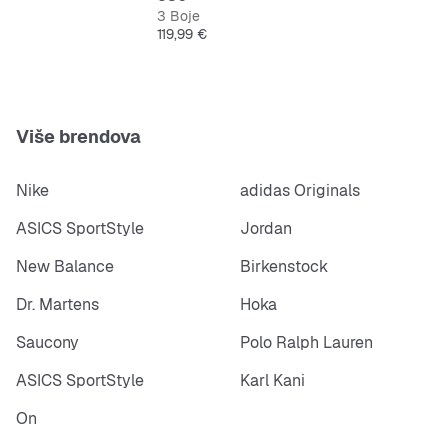
3 Boje
Cijena
119,99 €
Više brendova
Nike
adidas Originals
ASICS SportStyle
Jordan
New Balance
Birkenstock
Dr. Martens
Hoka
Saucony
Polo Ralph Lauren
ASICS SportStyle
Karl Kani
On