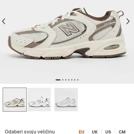
Odaberi svoju veličinu
EU
UK
US
CM