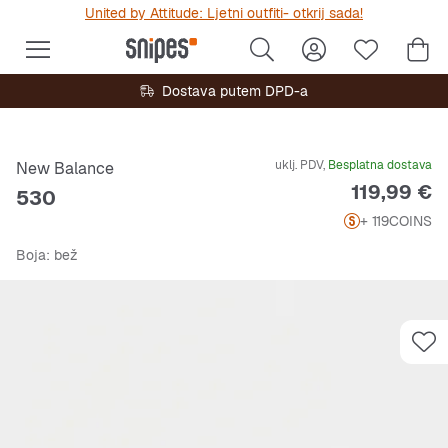
United by Attitude: Ljetni outfiti- otkrij sada!
Dostava putem DPD-a
uklj. PDV,
Besplatna dostava
New Balance
Cijena
119,99 €
530
+ 119
COINS
Boja
: bež