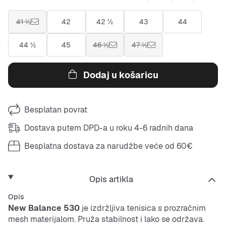
41 ½
42
42 ½
43
44
44 ½
45
46 ½
47 ½
Dodaj u košaricu
Besplatan povrat
Dostava putem DPD-a u roku 4-6 radnih dana
Besplatna dostava za narudžbe veće od 60€
Opis artikla
Opis
New Balance 530
je izdržljiva tenisica s prozračnim
mesh
materijalom. Pruža stabilnost i lako se održava.