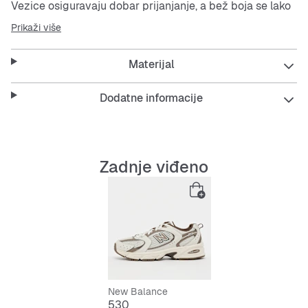
Vezice osiguravaju dobar prijanjanje, a bež boja se lako
kombinira.
Prikaži više
Features:
Materijal
Dodatne informacije
Prozračni
mesh
materijal
Stabilan kroj
Zadnje viđeno
Lako održavanje i dugotrajnost
Udobno vezanje
Moderan
low-cut
sneaker
New Balance
530