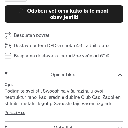
Odaberi veličinu kako bi te mogli
obavijestiti
Besplatan povrat
Dostava putem DPD-a u roku 4-6 radnih dana
Besplatna dostava za narudžbe veće od 60€
Opis artikla
Opis
Podignite svoj stil Swoosh na višu razinu u ovoj
nestrukturiranoj kapi srednje dubine Club Cap. Zaobljen
štitnik i metalni logotip Swoosh daju vašem izgledu
dozu elegancije, dok vam tkanina koja odvodi znoj
Prikaži više
pomaže da zadržite svježinu i udobnost kako biste
maksimalno iskoristili toplo, sunčano vrijeme.
Materijal