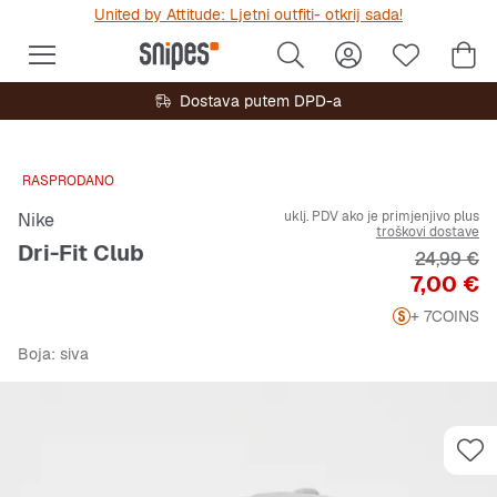
United by Attitude: Ljetni outfiti- otkrij sada!
Dostava putem DPD-a
RASPRODANO
uklj. PDV ako je primjenjivo plus
Nike
troškovi dostave
Dri-Fit Club
Originalna
24,99 €
Cijena
7,00 €
+ 7
COINS
Boja
: siva