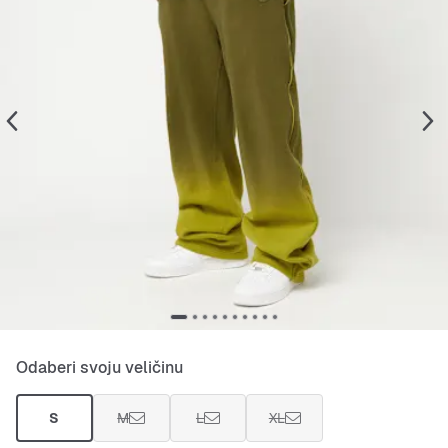
Odaberi svoju veličinu
S
M
L
XL