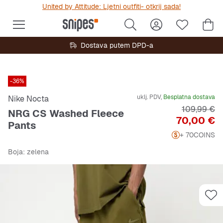
United by Attitude: Ljetni outfiti- otkrij sada!
Dostava putem DPD-a
-36%
uklj. PDV,
Besplatna dostava
Nike Nocta
Originalna 
109,99 €
NRG CS Washed Fleece
Cijena
70,00 €
Pants
+ 70
COINS
Boja
: zelena