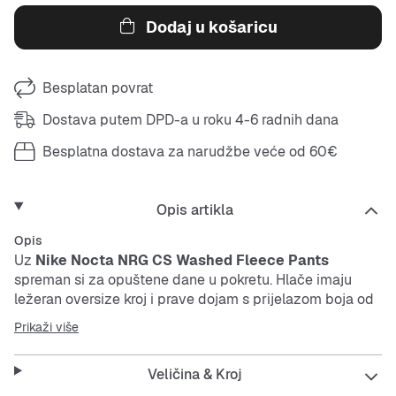
Dodaj u košaricu
Besplatan povrat
Dostava putem DPD-a u roku 4-6 radnih dana
Besplatna dostava za narudžbe veće od 60€
Opis artikla
Opis
Uz
Nike Nocta NRG CS Washed Fleece Pants
spreman si za opuštene dane u pokretu. Hlače imaju
ležeran oversize kroj i prave dojam s prijelazom boja od
maslinasto zelene do žute. Čvrste su i jednostavne za
Prikaži više
održavanje – savršene za tvoj svakodnevni stil.
Veličina & Kroj
Features: