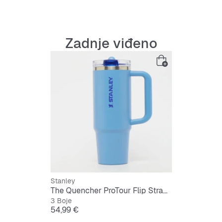
Zadnje viđeno
Stanley
The Quencher ProTour Flip Straw Tumbler | 0,9L
3 Boje
Cijena
54,99 €