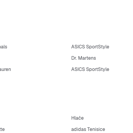
nals
ASICS SportStyle
Dr. Martens
auren
ASICS SportStyle
Hlače
tte
adidas Tenisice