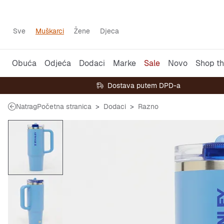
Sve
Muškarci
Žene
Djeca
Obuća
Odjeća
Dodaci
Marke
Sale
Novo
Shop th
Dostava putem DPD-a
Natrag
Početna stranica
Dodaci
Razno