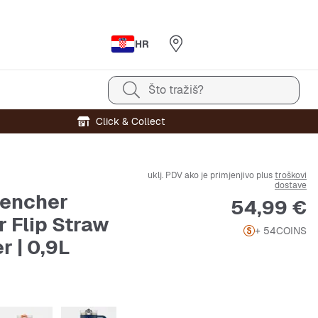
HR
Što tražiš?
Click & Collect
uklj. PDV ako je primjenjivo plus
troškovi
dostave
encher
Cijena
54,99 €
r Flip Straw
+ 54
COINS
r | 0,9L