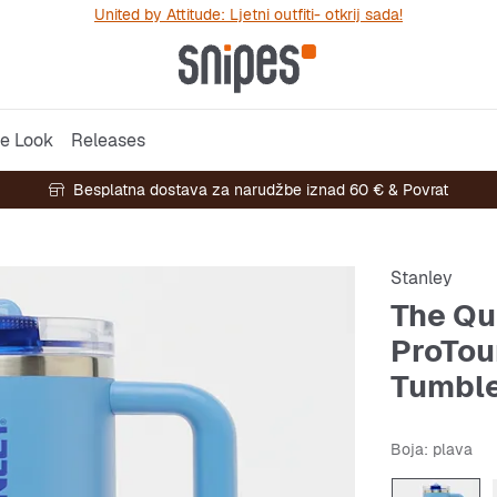
United by Attitude: Ljetni outfiti- otkrij sada!
e Look
Releases
Besplatna dostava za narudžbe iznad 60 € & Povrat
Stanley
The Qu
ProTou
Tumble
Boja
: plava