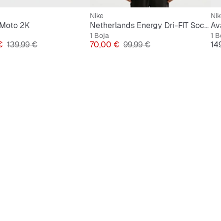
Nike
Nik
 Moto 2K
Netherlands Energy Dri-FIT Soccer Woven Jacket
Av
1 Boja
1 B
Originalna cijena
Cijena
Originalna cijena
Ci
€
139,99 €
70,00 €
99,99 €
14