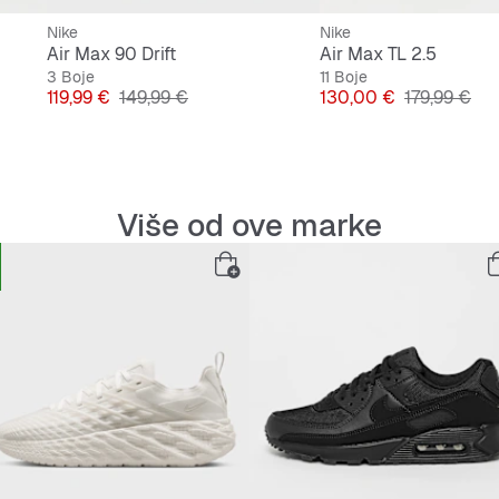
Nike
Nike
Air Max 90 Drift
Air Max TL 2.5
3 Boje
11 Boje
Cijena
Originalna cijena
Cijena
Originalna 
119,99 €
149,99 €
130,00 €
179,99 €
Više od ove marke