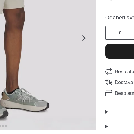
Odaberi svo
S
Besplata
Dostava 
Besplat