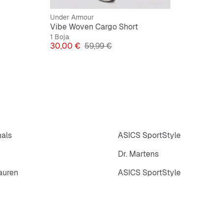
Under Armour
Vibe Woven Cargo Short
1 Boja
Cijena
Originalna cijena
30,00 €
59,99 €
nals
ASICS SportStyle
Dr. Martens
auren
ASICS SportStyle