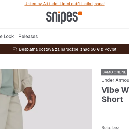
United by Attitude: Ljetni outfiti- otkrij sada!
e Look
Releases
Besplatna dostava za narudžbe iznad 60 € & Povrat
SAMO ONLINE
Under Armou
Vibe W
Short
Boja
: bež