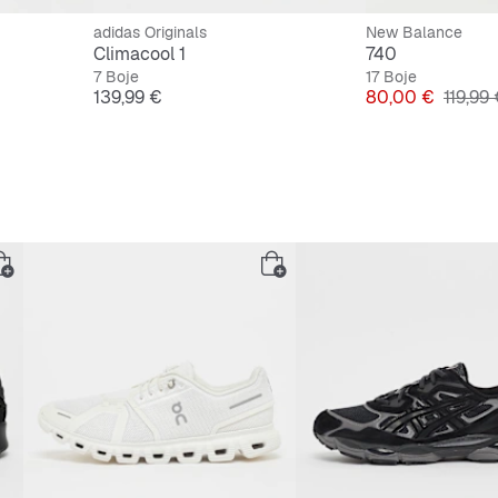
adidas Originals
New Balance
Climacool 1
740
7 Boje
17 Boje
cijena
Cijena
Cijena
Origin
139,99 €
80,00 €
119,99