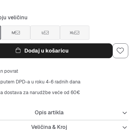
ju veličinu
M
L
XL
Dodaj u košaricu
n povrat
putem DPD-a u roku 4-6 radnih dana
na dostava za narudžbe veće od 60€
Opis artikla
Veličina & Kroj