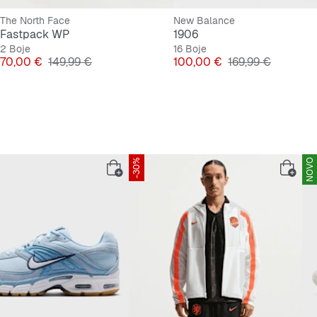
The North Face
New Balance
Fastpack WP
1906
2 Boje
16 Boje
Cijena
Originalna cijena
Cijena
Originalna cijena
70,00 €
149,99 €
100,00 €
169,99 €
-30%
NOVO