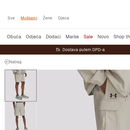
Sve
Muškarci
Žene
Djeca
Obuća
Odjeća
Dodaci
Marke
Sale
Novo
Shop th
Dostava putem DPD-a
Natrag