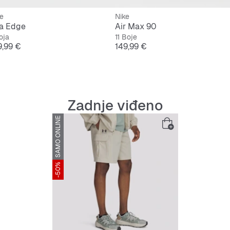
e
Nike
a Edge
Air Max 90
oja
11 Boje
jena
Cijena
9,99 €
149,99 €
Zadnje viđeno
SAMO ONLINE
-50%