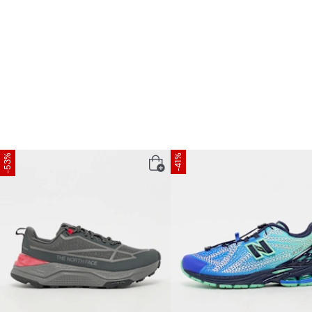
-53%
-41%