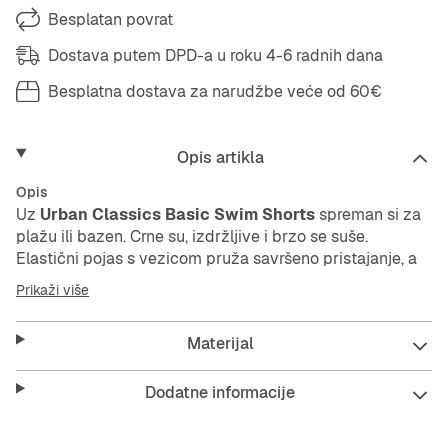
Besplatan povrat
Dostava putem DPD-a u roku 4-6 radnih dana
Besplatna dostava za narudžbe veće od 60€
Opis artikla
Opis
Uz
Urban Classics Basic Swim Shorts
spreman si za
plažu ili bazen. Crne su, izdržljive i brzo se suše.
Elastični pojas s vezicom pruža savršeno pristajanje, a
praktični džep na stražnjoj strani čuva sitnice.
Prikaži više
Features:
Materijal
Dodatne informacije
Čvrst materijal za dugotrajnost