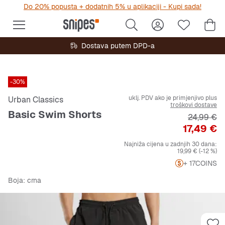
Do 20% popusta + dodatnih 5% u aplikaciji - Kupi sada!
Dostava putem DPD-a
-30%
uklj. PDV ako je primjenjivo plus
Urban Classics
troškovi dostave
Basic Swim Shorts
Originalna
24,99 €
Cijena
17,49 €
Najniža cijena u zadnjih 30 dana:
19,99 €
(-12 %)
+ 17
COINS
Boja
: crna