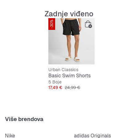
Brzo se suše za veću udobnost
Zadnje viđeno
-30%
Elastični pojas s vezicom
Praktični džep na stražnjoj strani
Jednostavan crni dizajn
Urban Classics
Basic Swim Shorts
5 Boje
Cijena
Originalna cijena
17,49 €
24,99 €
Više brendova
Nike
adidas Originals