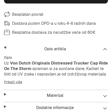
Besplatan povrat
Dostava putem DPD-a u roku 4-6 radnih dana
Besplatna dostava za narudžbe veće od 60€
Opis artikla
Opis
Uz
Von Dutch Originals Distressed Trucker Cap Ride
On The Storm
spreman si za sunčane dane. Kačket te
štiti od UV zraka i napravljen je od izdržljivog materijala
koji dugo traje. Zanimljiv istrošeni izgled i upečatljiv
Prikaži više
Skull print daju tvom stilu poseban pečat.
Materijal
Features:
Dodatne informacije