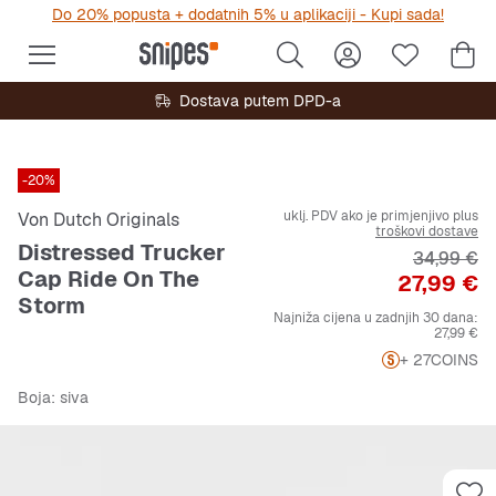
Do 20% popusta + dodatnih 5% u aplikaciji - Kupi sada!
Dostava putem DPD-a
-20%
uklj. PDV ako je primjenjivo plus
Von Dutch Originals
troškovi dostave
Distressed Trucker
Originalna
34,99 €
Cap Ride On The
Cijena
27,99 €
Storm
Najniža cijena u zadnjih 30 dana:
27,99 €
+ 27
COINS
Boja
: siva