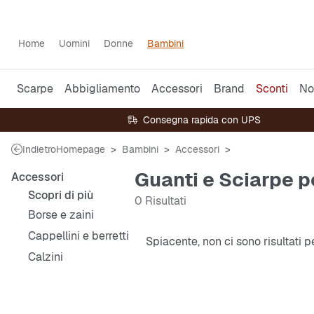
Home
Uomini
Donne
Bambini
Scarpe
Abbigliamento
Accessori
Brand
Sconti
No
Consegna rapida con UPS
Indietro
Homepage
Bambini
Accessori
Guanti e Sciarpe p
Accessori
Scopri di più
0 Risultati
Borse e zaini
Cappellini e berretti
Spiacente, non ci sono risultati 
Calzini