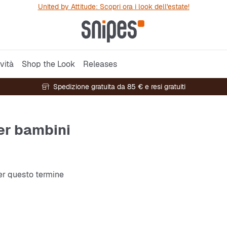
United by Attitude: Scopri ora i look dell'estate!
vità
Shop the Look
Releases
Spedizione gratuita da 85 € e resi gratuiti
per bambini
per questo termine