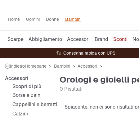
Home
Uomini
Donne
Bambini
Scarpe
Abbigliamento
Accessori
Brand
Sconti
No
Consegna rapida con UPS
Indietro
Homepage
Bambini
Accessori
Orologi e gioielli 
Accessori
Scopri di più
0 Risultati
Borse e zaini
Cappellini e berretti
Spiacente, non ci sono risultati 
Calzini