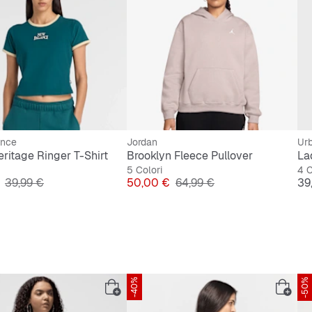
ance
Jordan
Urb
eritage Ringer T-Shirt
Brooklyn Fleece Pullover
La
5 Colori
4 C
Prezzo originale
Prezzo
Prezzo originale
Pr
39,99 €
50,00 €
64,99 €
39
-40%
-50%