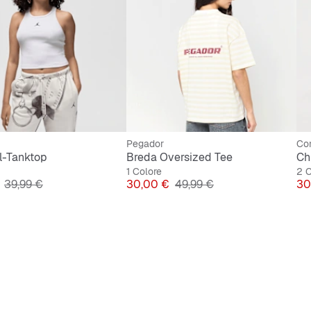
Pegador
Co
l-Tanktop
Breda Oversized Tee
Ch
1 Colore
2 C
Prezzo originale
Prezzo
Prezzo originale
Pr
39,99 €
30,00 €
49,99 €
30