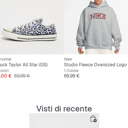
nverse
Nike
uck Taylor All Star (GS)
olori
1 Colore
ezzo
Prezzo originale
Prezzo
,00 €
59,99 €
69,99 €
Visti di recente