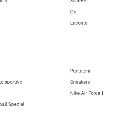
nals
SNIPES
On
Lacoste
e
Pantaloni
o sportivo
Sneakers
Nike Air Force 1
all Spezial