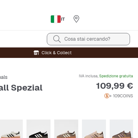
IT
Cosa stai cercando?
Click & Collect
IVA inclusa,
Spedizione gratuita
nals
Prezzo
109,99 €
ll Spezial
+ 109
COINS