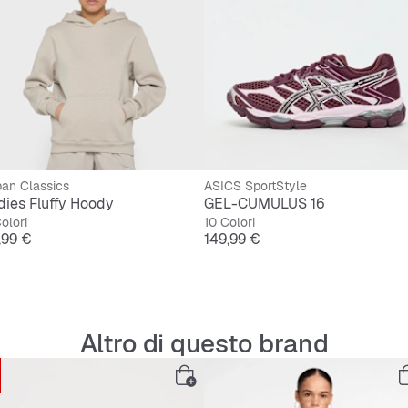
Plantar
Sensazi
an Classics
ASICS SportStyle
dies Fluffy Hoody
GEL-CUMULUS 16
olori
10 Colori
ezzo
Prezzo
,99 €
149,99 €
Altro di questo brand