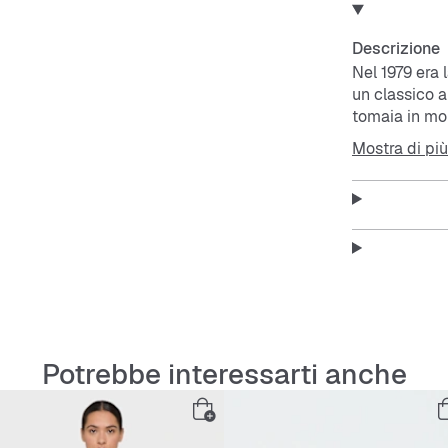
Descrizione
Nel 1979 era 
un classico a
tomaia in mo
non può manc
Mostra di più
Features:
Taglio 
Lacci
Potrebbe interessarti anche
Tomaia 
Suola e