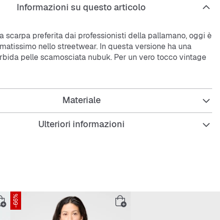
Informazioni su questo articolo
la scarpa preferita dai professionisti della pallamano, oggi è
matissimo nello streetwear. In questa versione ha una
rbida pelle scamosciata nubuk. Per un vero tocco vintage
are la suola esterna morbida in gomma naturale.
Materiale
Ulteriori informazioni
regolare
in pelle di maiale nubuk
-66%
sterna in gomma naturale