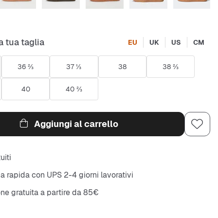
a tua taglia
EU
UK
US
CM
36 ⅔
37 ⅓
38
38 ⅔
40
40 ⅔
Aggiungi al carrello
uiti
 rapida con UPS 2-4 giorni lavorativi
ne gratuita a partire da 85€