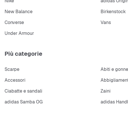
Nike
adidas Origi
New Balance
Birkenstock
Converse
Vans
Under Armour
Più categorie
Scarpe
Abiti e gonn
Accessori
Abbigliament
Ciabatte e sandali
Zaini
adidas Samba OG
adidas Handb