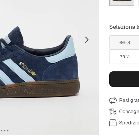
Seleziona l
36
39 ⅓
Resi grat
Consegna
Spedizio