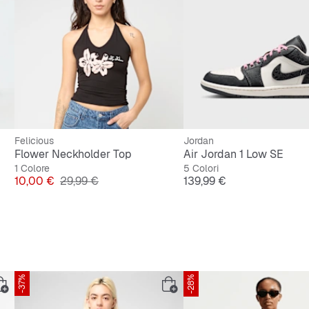
e OrthoLite® per comfort e ammortizzazione ottimale
one di morbidezza durante l’uso
Felicious
Jordan
Flower Neckholder Top
Air Jordan 1 Low SE
1 Colore
5 Colori
Prezzo
Prezzo originale
Prezzo
10,00 €
29,99 €
139,99 €
-37%
-28%