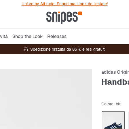
United by Attitude: Scopri ora i look dell'estate!
vità
Shop the Look
Releases
Spedizione gratuita da 85 € e resi gratuiti
adidas Origi
Handba
Colore
: blu