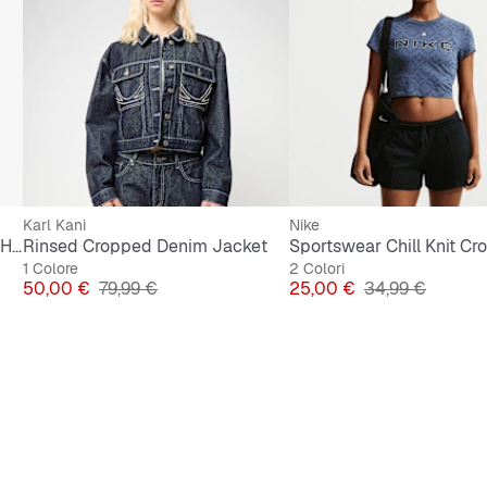
Karl Kani
Nike
Studio Fleece Oversized Logo Hoodie
Rinsed Cropped Denim Jacket
1 Colore
2 Colori
Prezzo
Prezzo originale
Prezzo
Prezzo original
50,00 €
79,99 €
25,00 €
34,99 €