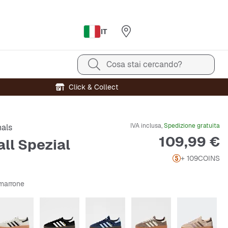
IT
Cosa stai cercando?
Click & Collect
IVA inclusa,
Spedizione gratuita
nals
Prezzo
109,99 €
ll Spezial
+ 109
COINS
/marrone