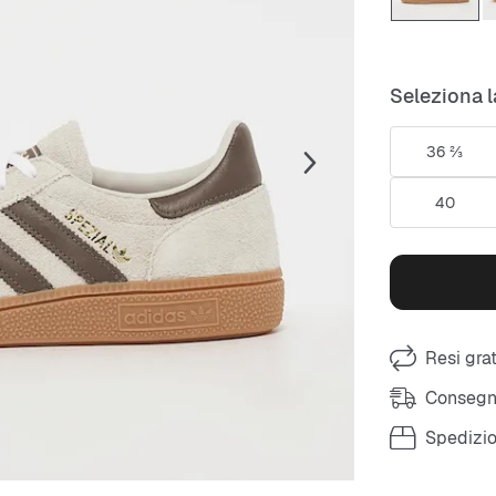
Seleziona l
36 ⅔
40
Resi grat
Consegna
Spedizio