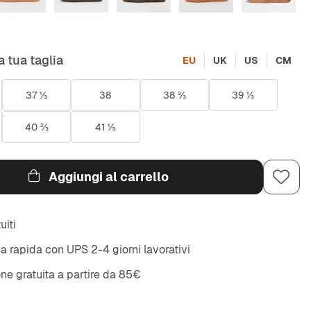
a tua taglia
EU
UK
US
CM
37 ⅓
38
38 ⅔
39 ⅓
40 ⅔
41 ⅓
Aggiungi al carrello
uiti
 rapida con UPS 2-4 giorni lavorativi
ne gratuita a partire da 85€