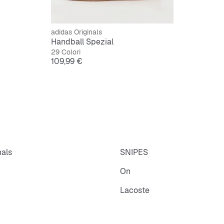
adidas Originals
Handball Spezial
29 Colori
Prezzo
109,99 €
nals
SNIPES
On
Lacoste