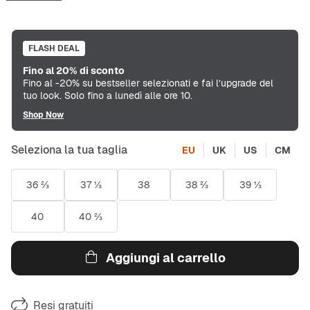
FLASH DEAL
Fino al 20% di sconto
Fino al -20% su bestseller selezionati e fai l’upgrade del
tuo look. Solo fino a lunedì alle ore 10.
Shop Now
Seleziona la tua taglia
EU
UK
US
CM
36 ⅔
37 ⅓
38
38 ⅔
39 ⅓
40
40 ⅔
Aggiungi al carrello
Resi gratuiti