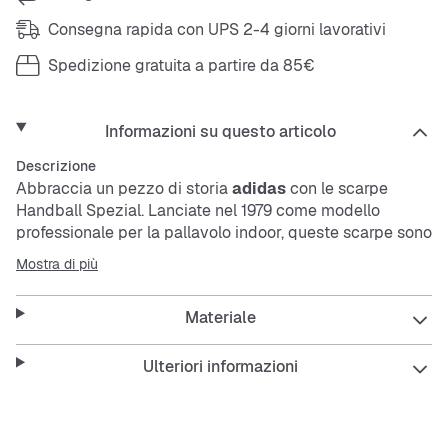
Consegna rapida con UPS 2-4 giorni lavorativi
Spedizione gratuita a partire da 85€
Informazioni su questo articolo
Descrizione
Abbraccia un pezzo di storia
adidas
con le scarpe
Handball Spezial. Lanciate nel 1979 come modello
professionale per la pallavolo indoor, queste scarpe sono
diventate un must del lifestyle, amate per la loro
Mostra di più
silhouette iconica e la praticità intramontabile.
Materiale
Questa ultima edizione si ispira a una vivace palette di
colori tratta dagli archivi
adidas
, offrendo tonalità
fresche che illuminano le giornate invernali e rendono lo
Ulteriori informazioni
styling un gioco da ragazzi.
Realizzate con una morbida tomaia in suede, le iconiche