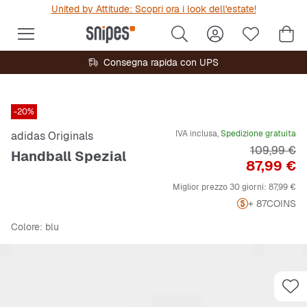
United by Attitude: Scopri ora i look dell'estate!
Consegna rapida con UPS
-20%
IVA inclusa,
Spedizione gratuita
adidas Originals
Prezzo orig
109,99 €
Handball Spezial
Prezzo
87,99 €
Miglior prezzo 30 giorni:
87,99 €
+ 87
COINS
Colore
: blu