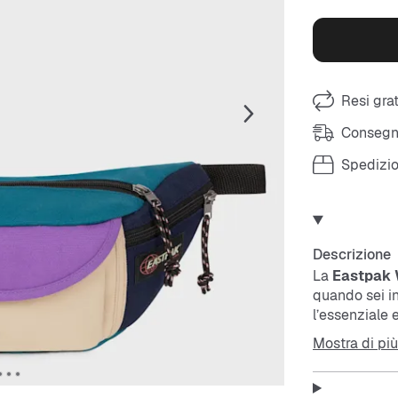
Resi grat
Consegna
Spedizio
Descrizione
La
Eastpak 
quando sei in
l’essenziale 
materiale res
Mostra di più
Features: