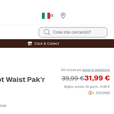
IT
Cosa stai cercando?
Click & Collect
IVA inclusa più
spese di spedizione
Prezzo
31,99 €
Prezzo originale
39,99 €
t Waist Pak'r
Miglior prezzo 30 giorni:
31,99 €
+ 31
COINS
olore