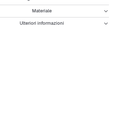
Materiale
che con cerniera per tenere tutto in ordine
Ulteriori informazioni
regolabile per una vestibilità perfetta
le robusto e liscio
colorato e appariscente
 per tutti i giorni e i festival