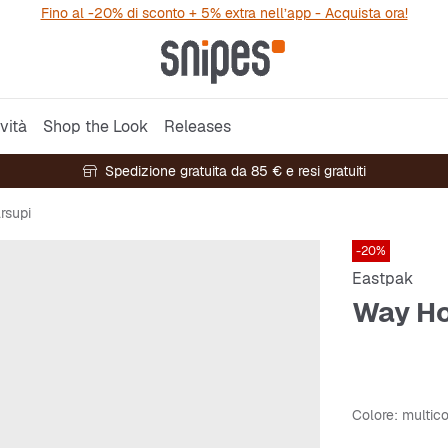
Fino al -20% di sconto + 5% extra nell’app - Acquista ora!
vità
Shop the Look
Releases
Spedizione gratuita da 85 € e resi gratuiti
rsupi
-20%
Eastpak
Way Ho
Colore
: multic