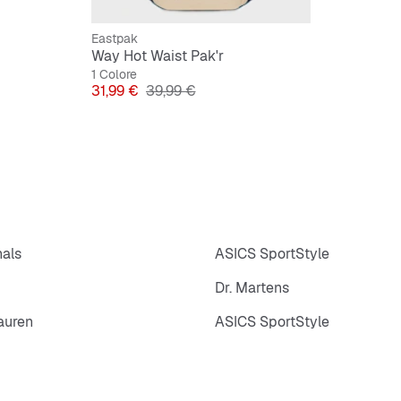
Eastpak
Way Hot Waist Pak'r
1 Colore
Prezzo
Prezzo originale
31,99 €
39,99 €
nals
ASICS SportStyle
Dr. Martens
auren
ASICS SportStyle