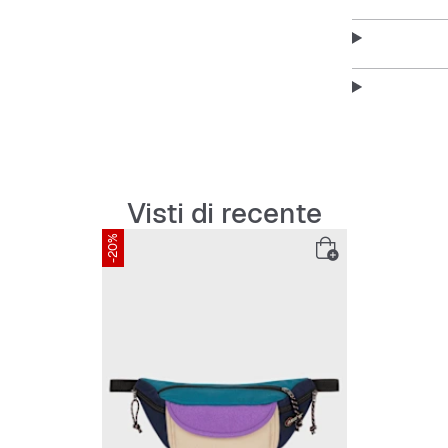
Più tas
Cintura 
Materia
Visti di recente
Design 
-20%
Perfetta