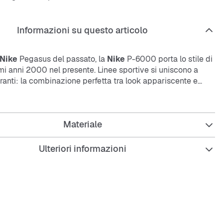
Informazioni su questo articolo
Nike
Pegasus del passato, la
Nike
P-6000 porta lo stile di
mi anni 2000 nel presente. Linee sportive si uniscono a
iranti: la combinazione perfetta tra look appariscente e
mmortizzazione in schiuma crea una silhouette rialzata
allenamento di corsa e un comfort incredibile.
Materiale
suto con sovrapposizioni in pelle, resistente e traspirante.
ò si ispira alle
Nike
Pegasus 25 e
Nike
Pegasus 2006.
gomma garantisce una presa duratura.
Ulteriori informazioni