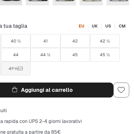
a tua taglia
EU
UK
US
CM
40 ½
41
42
42 ½
44
44 ½
45
45 ½
47 ½
Aggiungi al carrello
uiti
 rapida con UPS 2-4 giorni lavorativi
ne gratuita a partire da 85€