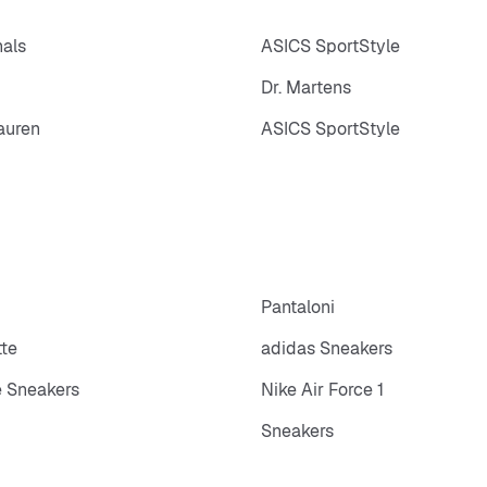
nals
ASICS SportStyle
Dr. Martens
auren
ASICS SportStyle
p
Pantaloni
tte
adidas Sneakers
 Sneakers
Nike Air Force 1
Sneakers