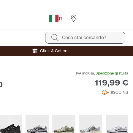
IT
Cosa stai cercando?
Click & Collect
IVA inclusa,
Spedizione gratuita
Prezzo
119,99 €
0
+ 119
COINS