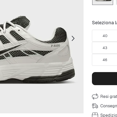
Seleziona l
40
43
46
Resi grat
Consegna
Spedizio