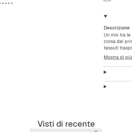
Descrizione
Un mix tra le
corsa dei pri
tessuti trasp
comfort. L’a
Mostra di più
ispirata all’
Tomaia in tes
Il design retr
La suola in 
Visti di recente