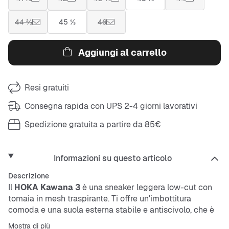
44 ⅔
45 ⅓
46
Aggiungi al carrello
Resi gratuiti
Consegna rapida con UPS 2-4 giorni lavorativi
Spedizione gratuita a partire da 85€
Informazioni su questo articolo
Descrizione
Il
HOKA Kawana 3
è una
sneaker
leggera low-cut con
tomaia in
mesh
traspirante. Ti offre un'imbottitura
comoda e una suola esterna stabile e antiscivolo, che è
flessibile e ammortizzante. Perfetta per chi cerca
Mostra di più