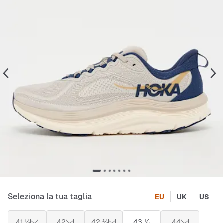
Seleziona la tua taglia
EU
UK
US
41 ⅓
42
42 ⅔
43 ⅓
44