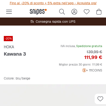
Fino al -20% di sconto + 5% extra nell’app - Acquista ora!
Consegna rapida con UPS
-20%
IVA inclusa,
Spedizione gratuita
HOKA
Prezzo ori
139,99 €
Kawana 3
Prezzo
111,99 €
Miglior prezzo 30 giorni:
111,99 €
+ 111
COINS
Colore
: blu/beige