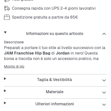
Consegna rapida con UPS 2-4 giorni lavorativi
Spedizione gratuita a partire da 85€
Informazioni su questo articolo
Descrizione
Preparati a portare il tuo stile al livello successivo con la
JAM Franchise Hip Bag
di
Jordan
in nero! Questa
borsa a tracolla non è solo un accessorio pratico, ma
anche un vero e proprio elemento che completa
Mostra di più
perfettamente il tuo look.
Taglia & Vestibilità
Perfetta per chi ama un look casual e funzionale, questa
borsa ti accompagna ovunque, dai festival alle giornate
Materiale
in città, mantenendo tutto ciò che ti serve a portata di
mano.
Ulteriori informazioni