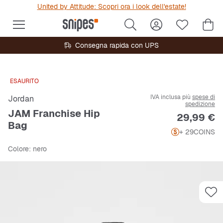
United by Attitude: Scopri ora i look dell'estate!
Consegna rapida con UPS
ESAURITO
IVA inclusa più
spese di
Jordan
spedizione
JAM Franchise Hip
Prezzo
29,99 €
Bag
+ 29
COINS
Colore
: nero