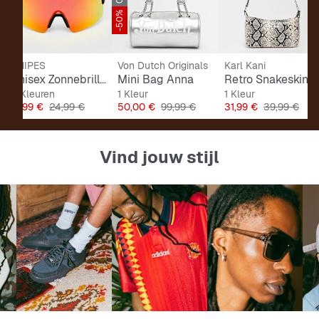
-50%
SNIPES
Von Dutch Originals
Karl Kani
Unisex Zonnebrillen
Mini Bag Anna
Retro Snakeskin Shoulder Bag
5 Kleuren
1 Kleur
1 Kleur
js
Prijs
Originele Prijs
Prijs
Originele Prijs
Prijs
Originele Pri
19,99 €
24,99 €
50,00 €
99,99 €
31,99 €
39,99 €
Vind jouw stijl