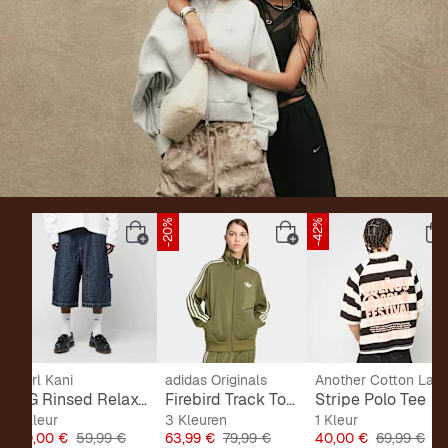
-33%
-20%
-42%
Karl Kani
adidas Originals
Another Cotton Lab
OG Rinsed Relaxed Baggy Workwear Jorts
Firebird Track Top Loose
Stripe Polo Tee
1 Kleur
3 Kleuren
1 Kleur
Prijs
Originele Prijs
Prijs
Originele Prijs
Prijs
Originele Pr
40,00 €
59,99 €
63,99 €
79,99 €
40,00 €
69,99 €