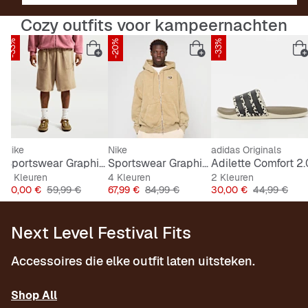
Cozy outfits voor kampeernachten
-33%
-20%
-33%
Nike
Nike
adidas Originals
Sportswear Graphic Short
Sportswear Graphics Fullzip Hoodie
Adilette Comfort 2.
3 Kleuren
4 Kleuren
2 Kleuren
s
Prijs
Originele Prijs
Prijs
Originele Prijs
Prijs
Originele Pri
40,00 €
59,99 €
67,99 €
84,99 €
30,00 €
44,99 €
Next Level Festival Fits
Accessoires die elke outfit laten uitsteken.
Shop All