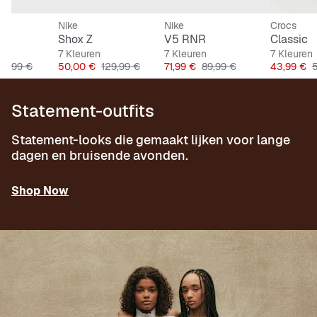
Nike
Nike
Crocs
Shox Z
V5 RNR
Classic
7 Kleuren
7 Kleuren
7 Kleuren
riginele Prijs
Prijs
Originele Prijs
Prijs
Originele Prijs
Prijs
O
69,99 €
50,00 €
129,99 €
71,99 €
89,99 €
43,99 €
Statement-outfits
Statement-looks die gemaakt lijken voor lange
dagen en bruisende avonden.
Shop Now