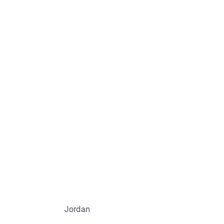
-buitenzool met profiel
kleur
voering
teriaal: synthetisch
ateriaal: textiel, synthetisch
ool: rubber
Jordan