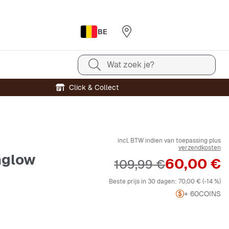
BE
Wat zoek je?
Click & Collect
incl. BTW indien van toepassing plus
verzendkosten
nglow
Prijs
60,00 €
Originele Prijs
109,99 €
Beste prijs in 30 dagen:
70,00 €
(-14 %)
+ 60
COINS