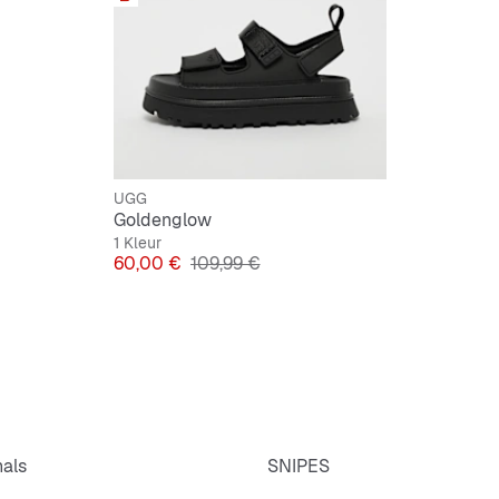
plateau
zwarte 
zachte 
UGG
Goldenglow
Bovenma
1 Kleur
Prijs
Originele Prijs
60,00 €
109,99 €
Binnenm
Buitenz
nals
SNIPES