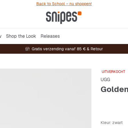
Back to School – nu shoppen!
w
Shop the Look
Releases
Gratis verzending vanaf 85 € & Retour
UITVERKOCHT
UGG
Golde
Kleur
: zwart