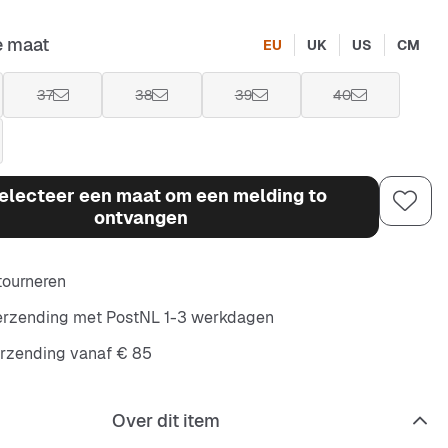
e maat
EU
UK
US
CM
37
38
39
40
electeer een maat om een melding to
ontvangen
etourneren
verzending met PostNL 1-3 werkdagen
erzending vanaf € 85
Over dit item