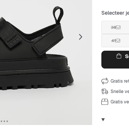
Selecteer j
36
41
S
Gratis r
Snelle 
Gratis v