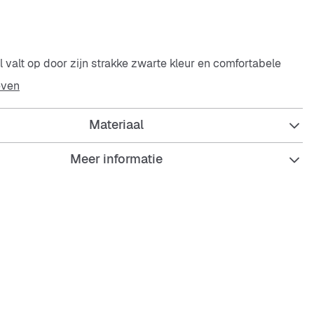
 valt op door zijn strakke zwarte kleur en comfortabele
fect voor warme dagen wanneer je iets luchtigs maar toch
even
ragen. De verstelbare banden zorgen ervoor dat hij altijd
wijl het zachte voetbed je voeten de hele dag ondersteunt.
Materiaal
Meer informatie
rstelbare banden met klittenbandsluiting
eenstuk
bare hielband met treklus
d voetbed