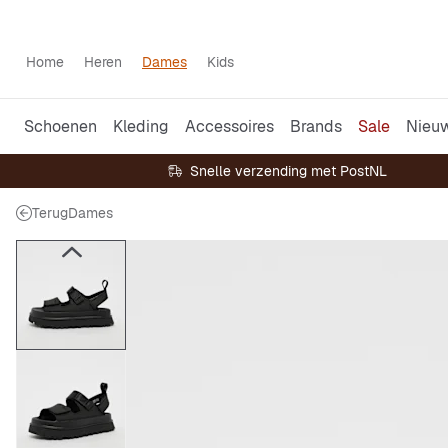
Home
Heren
Dames
Kids
Schoenen
Kleding
Accessoires
Brands
Sale
Nieu
Snelle verzending met PostNL
Terug
Dames