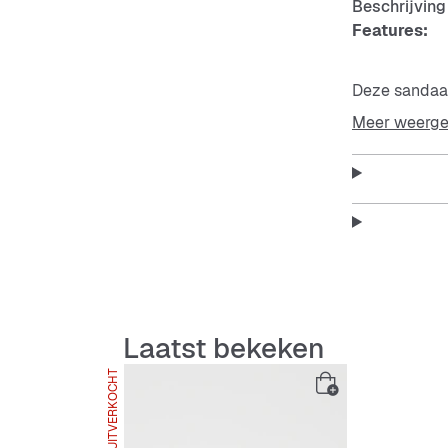
Beschrijving
Features:
Deze sandaal
pasvorm. Per
Meer weerg
stevig wilt d
goed zit, ter
Features:
twee ve
open t
Laatst bekeken
verstel
UITVERKOCHT
dempen