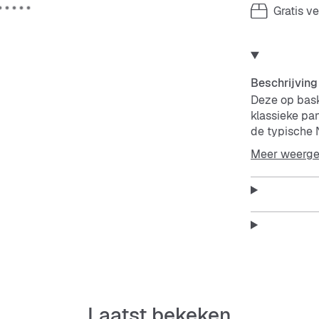
Gratis v
Beschrijving
Deze op baske
klassieke pa
de typische N
Meer weerg
Bovenwerk va
De perforatie
ventilatie.
Rubberen bui
en heeft een p
Laatst bekeken