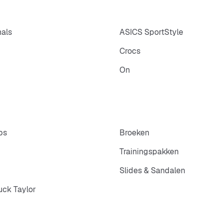
nals
ASICS SportStyle
Crocs
On
ps
Broeken
Trainingspakken
Slides & Sandalen
ck Taylor