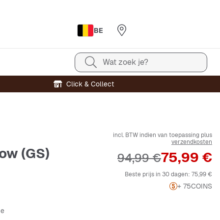
BE
Wat zoek je?
Click & Collect
incl. BTW indien van toepassing plus
verzendkosten
ow (GS)
Prijs
75,99 €
Originele Prijs
94,99 €
Beste prijs in 30 dagen:
75,99 €
+ 75
COINS
je