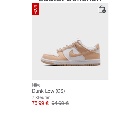
-20%
Nike
Dunk Low (GS)
7 Kleuren
Prijs
Originele Prijs
75,99 €
94,99 €