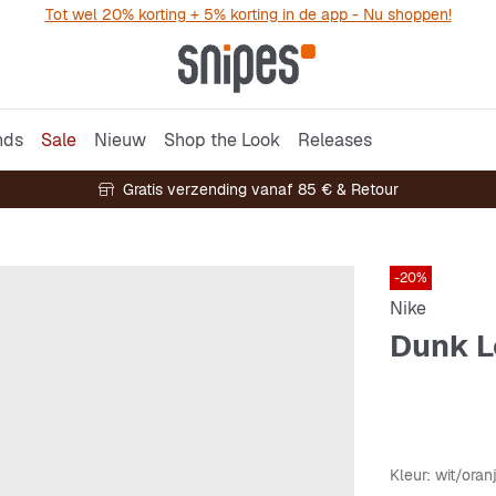
Tot wel 20% korting + 5% korting in de app - Nu shoppen!
nds
Sale
Nieuw
Shop the Look
Releases
Gratis verzending vanaf 85 € & Retour
-20%
Nike
Dunk L
Kleur
: wit/oran