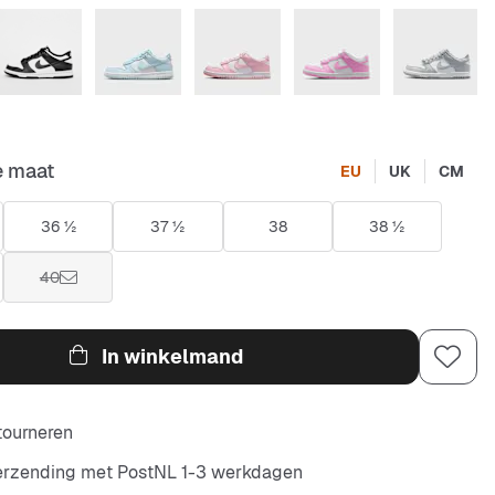
e maat
EU
UK
CM
36 ½
37 ½
38
38 ½
40
In winkelmand
etourneren
verzending met PostNL 1-3 werkdagen