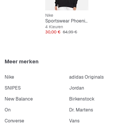
Nike
Sportswear Phoenix Fleece Oversized Hoodie
Extra grote pasvorm voor een losse, ruime
4 Kleuren
draagervaring
Prijs
Originele Prijs
30,00 €
64,99 €
Body: 80% katoen / 20% polyester;
capuchonvoering: 100% katoen
Meer merken
Extra grote zakken aan de voorkant
Extra lange trekkoorden
Nike
adidas Originals
4-delige capuchon
SNIPES
Jordan
New Balance
Birkenstock
Wasmachinebestendig
On
Dr. Martens
Geïmporteerd
Converse
Vans