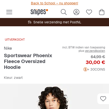
Back to School – nu shoppen!
Snelle verzending met PostNL
UITVERKOCHT
incl. BTW indien van toepassing
Nike
plus
verzendkosten
Sportswear Phoenix
Originele 
64,99 €
Fleece Oversized
Prijs
30,00 €
Hoodie
+ 30
COINS
Kleur
: zwart