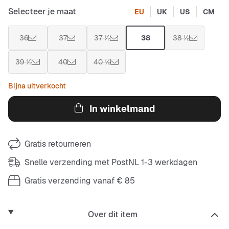
Selecteer je maat
EU
UK
US
CM
36
37
37 ½
38
38 ½
39 ½
40
40 ½
Bijna uitverkocht
In winkelmand
Gratis retourneren
Snelle verzending met PostNL 1-3 werkdagen
Gratis verzending vanaf € 85
Over dit item