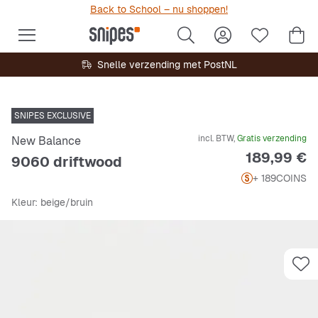
Back to School – nu shoppen!
Snelle verzending met PostNL
SNIPES EXCLUSIVE
incl. BTW,
Gratis verzending
New Balance
Prijs
189,99 €
9060 driftwood
+ 189
COINS
Kleur
: beige/bruin