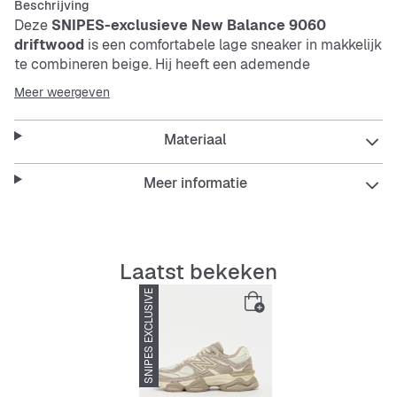
Beschrijving
Deze
SNIPES-exclusieve New Balance 9060
driftwood
is een comfortabele lage sneaker in makkelijk
te combineren beige. Hij heeft een ademende
binnenzool met demping en schokabsorberende
Meer weergeven
eigenschappen. De buitenzool is duurzaam, slipvast en
slijtvast. Het bovenmateriaal is een stevige mix van
Materiaal
luchtig
mesh
en suède.
Meer informatie
Features:
Ademende en gevoerde binnenzool
Laatst bekeken
Schokdemping voor extra comfort
SNIPES EXCLUSIVE
Slipvaste en duurzame buitenzool
Bovenmateriaal-mix voor duurzaamheid