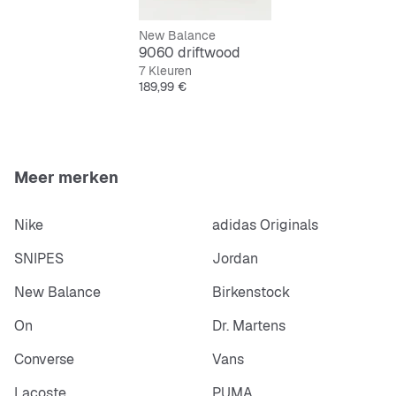
Vetersluiting voor een veilige pasvorm
New Balance
9060 driftwood
7 Kleuren
Prijs
189,99 €
Meer merken
Nike
adidas Originals
SNIPES
Jordan
New Balance
Birkenstock
On
Dr. Martens
Converse
Vans
Lacoste
PUMA