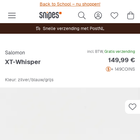
Back to School – nu shoppen!
Snelle verzending met PostNL
incl. BTW,
Gratis verzending
Salomon
Prijs
149,99 €
XT-Whisper
+ 149
COINS
Kleur
: zilver/blauw/grijs