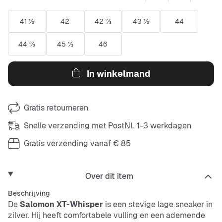
41 ⅓
42
42 ⅔
43 ⅓
44
44 ⅔
45 ⅓
46
In winkelmand
Gratis retourneren
Snelle verzending met PostNL 1-3 werkdagen
Gratis verzending vanaf € 85
Over dit item
Beschrijving
De
Salomon XT-Whisper
is een stevige lage sneaker in
zilver. Hij heeft comfortabele vulling en een ademende