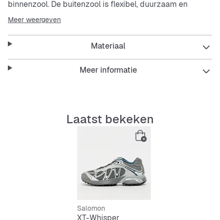
binnenzool. De buitenzool is flexibel, duurzaam en
antislip – ideaal voor elke dag. Met veters zit hij stevig
Meer weergeven
en stabiel aan je voet.
Materiaal
Features:
Meer informatie
Ademende en schokabsorberende binnenzool
Laatst bekeken
Slijtvast, flexibel en duurzaam buitenzool
Antislip voor goede grip
Stevig en makkelijk in onderhoud
Comfortabele vulling voor extra draagcomfort
Salomon
XT-Whisper