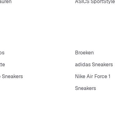
auren
ASICS SportStyle
ps
Broeken
tte
adidas Sneakers
 Sneakers
Nike Air Force 1
Sneakers