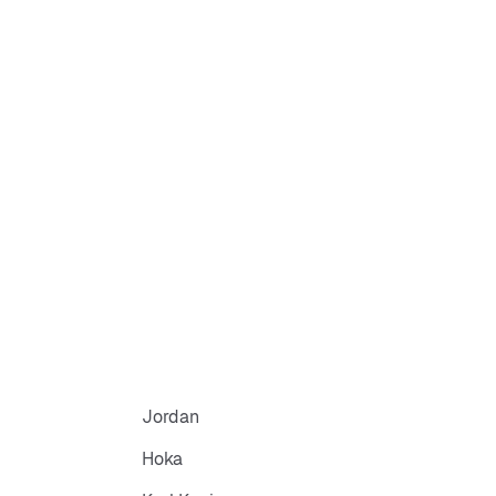
rk van leer en synthetisch leer voor duurzaamheid
badstof voering voor extra comfort
ke 3 strepen als herkenningspunt
 die zorgt voor goede grip en ondersteuning
asketbaldesign uit de jaren 80
Jordan
Hoka