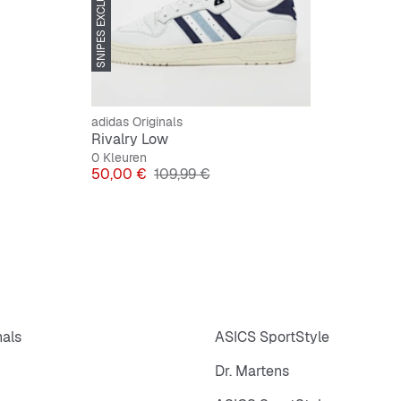
SNIPES EXCLUSIVE
Bovenwe
Zachte 
Klassie
Cupzool
adidas Originals
Rivalry Low
Retro b
0 Kleuren
Prijs
Originele Prijs
50,00 €
109,99 €
nals
ASICS SportStyle
Dr. Martens