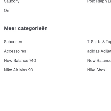
Saucony
Polo Ralph L
On
Meer categorieën
Schoenen
T-Shirts & To
Accessoires
adidas Adile
New Balance 740
New Balance
Nike Air Max 90
Nike Shox