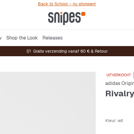
Back to School – nu shoppen!
w
Shop the Look
Releases
Gratis verzending vanaf 60 € & Retour
UITVERKOCHT
adidas Origi
Rivalr
Kleur
: wit