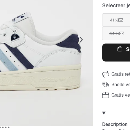
Selecteer j
41 ⅓
44 ⅔
S
Gratis r
Snelle 
Gratis v
Description