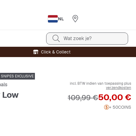
NL
Wat zoek je?
Click & Collect
SNIPES EXCLUSIVE
incl. BTW indien van toepassing plus
nals
verzendkosten
y Low
Prijs
50,00 €
Originele Prijs
109,99 €
+ 50
COINS