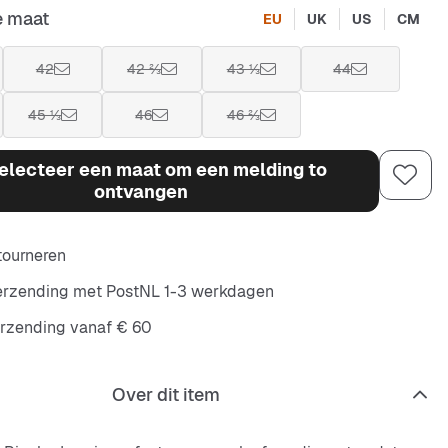
e maat
EU
UK
US
CM
42
42 ⅔
43 ⅓
44
45 ⅓
46
46 ⅔
electeer een maat om een melding to
ontvangen
etourneren
verzending met PostNL 1-3 werkdagen
erzending vanaf € 60
Over dit item