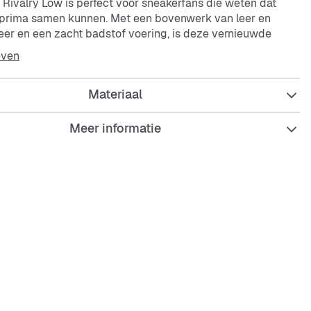
Rivalry Low is perfect voor sneakerfans die weten dat
jl prima samen kunnen. Met een bovenwerk van leer en
leer en een zacht badstof voering, is deze vernieuwde
oen uit de jaren 80 een must-have voor de straten van nu.
even
u meer rebels of relaxed is, de klassieke 3 strepen en de
 een knipoog naar de sportieve roots van deze
Materiaal
eker. Trek ze aan en voel die authentieke oldschool vibe bij
Meer informatie
 brengt een retro look met modern comfort. Perfect voor
ruik, of je nu chillt met vrienden of de stad in gaat. De
ry Low combineert vintage basketbalstijl met een tijdloze
e elke outfit afmaakt.