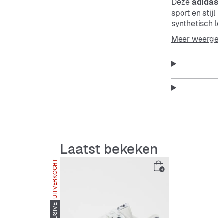
Deze
adidas
sport en sti
synthetisch 
basketbalsch
Meer weerg
Of je stijl n
cupzool zijn
sneakerklassi
elke stap.
Deze sneaker
dagelijks geb
adidas
Rival
Laatst bekeken
uitstraling di
UITVERKOCHT
Features: