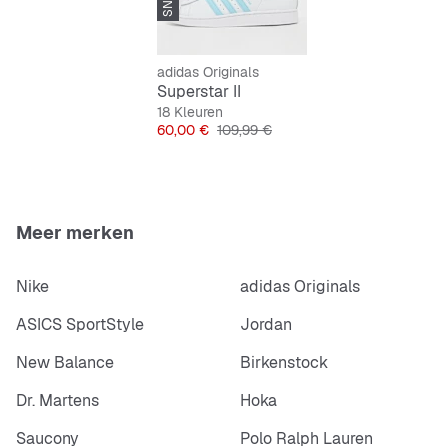
adidas Originals
Superstar II
18 Kleuren
Prijs
Originele Prijs
60,00 €
109,99 €
Meer merken
Nike
adidas Originals
ASICS SportStyle
Jordan
New Balance
Birkenstock
Dr. Martens
Hoka
Saucony
Polo Ralph Lauren