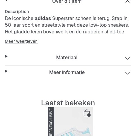
Over dit item
Description
De iconische
adidas
Superstar schoen is terug. Stap in
50 jaar sport en streetstyle met deze low-top sneakers.
Het gladde leren bovenwerk en de rubberen shell-toe
doen denken aan basketbalvelden en de straten van de
Meer weergeven
stad. De gevoerde tong en boord bieden comfort voor
een hele dag dragen, en de rubberen loopzool met
Materiaal
textuur biedt grip. Of je nu een potje basketbal speelt of
de stad in gaat, de
adidas
Superstar schoen heeft de
veelzijdigheid en retro uitstraling om je in klassieke stijl
Meer informatie
te laten schitteren.
Kenmerken:
Laatst bekeken
Normale pasvorm
Vetersluiting
SNIPES EXCLUSIVE
-45%
Gevoerde tong
Rubberen loopzool