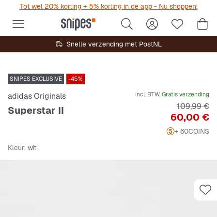
Tot wel 20% korting + 5% korting in de app - Nu shoppen!
Snelle verzending met PostNL
SNIPES EXCLUSIVE
-45%
incl. BTW,
Gratis verzending
adidas Originals
Originele P
109,99 €
Superstar II
Prijs
60,00 €
+ 60
COINS
Kleur
: wit