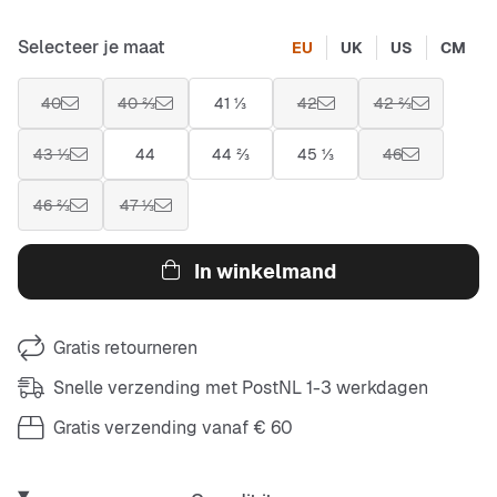
Selecteer je maat
EU
UK
US
CM
40
40 ⅔
41 ⅓
42
42 ⅔
43 ⅓
44
44 ⅔
45 ⅓
46
46 ⅔
47 ⅓
In winkelmand
Gratis retourneren
Snelle verzending met PostNL 1-3 werkdagen
Gratis verzending vanaf € 60