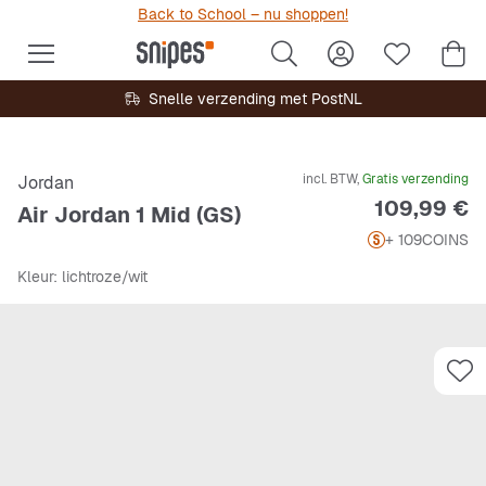
Back to School – nu shoppen!
Snelle verzending met PostNL
incl. BTW,
Gratis verzending
Jordan
Prijs
109,99 €
Air Jordan 1 Mid (GS)
+ 109
COINS
Kleur
: lichtroze/wit