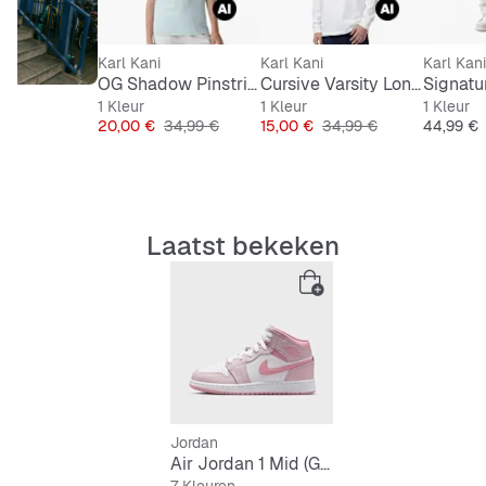
Karl Kani
Karl Kani
Karl Kani
OG Shadow Pinstripe Soccer Jersey Junior
Cursive Varsity Longsleeve Junior
1 Kleur
1 Kleur
1 Kleur
Prijs
Originele Prijs
Prijs
Originele Prijs
Prijs
20,00 €
34,99 €
15,00 €
34,99 €
44,99 €
Laatst bekeken
Jordan
Air Jordan 1 Mid (GS)