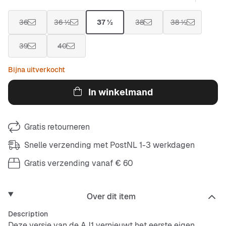
36
36 ½
37 ½
38
38 ½
39
40
Bijna uitverkocht
In winkelmand
Gratis retourneren
Snelle verzending met PostNL 1-3 werkdagen
Gratis verzending vanaf € 60
Over dit item
Description
Deze versie van de AJ1 vernieuwt het eerste eigen