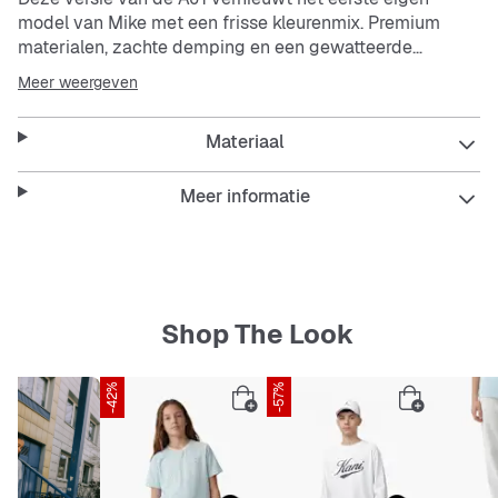
model van Mike met een frisse kleurenmix. Premium
materialen, zachte demping en een gewatteerde
enkelkraag bieden volledige ondersteuning en brengen
Meer weergeven
een eerbetoon aan de schoen waarmee het allemaal
begon.
Materiaal
Premium constructie zorgt voor comfort en een
iconische uitstraling.
Meer informatie
Ingekapselde Air-Sole unit in de hak zorgt voor zachte
demping.
Shop The Look
-42%
-57%