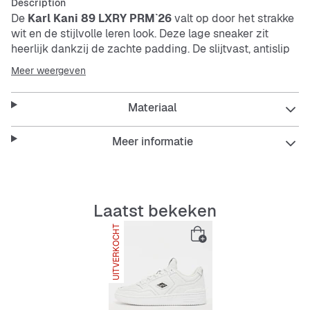
Description
De
Karl Kani 89 LXRY PRM`26
valt op door het strakke
wit en de stijlvolle leren look. Deze lage sneaker zit
heerlijk dankzij de zachte padding. De slijtvast, antislip
en schokabsorberende zool zorgt voor duurzaamheid en
Meer weergeven
stabiliteit. Perfect voor jouw relaxte outfit.
Materiaal
Features:
Meer informatie
Stijlvolle leren look
Laatst bekeken
Comfortabele padding
UITVERKOCHT
Antislip en schokabsorberende zool
Lage pasvorm