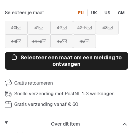
Selecteer je maat
EU
UK
US
CM
40
41
42
42 ½
43
44
44 ½
45
46
Selecteer een maat om een melding to
ontvangen
Gratis retourneren
Snelle verzending met PostNL 1-3 werkdagen
Gratis verzending vanaf € 60
Over dit item