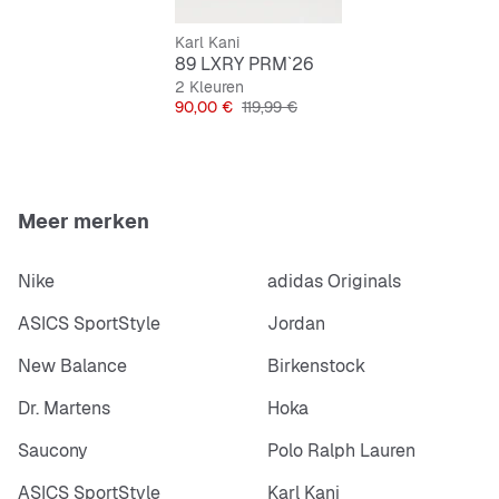
Duurzaam en stevig
Karl Kani
89 LXRY PRM`26
2 Kleuren
Prijs
Originele Prijs
90,00 €
119,99 €
Meer merken
Nike
adidas Originals
ASICS SportStyle
Jordan
New Balance
Birkenstock
Dr. Martens
Hoka
Saucony
Polo Ralph Lauren
ASICS SportStyle
Karl Kani