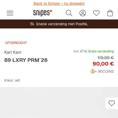
Back to School – nu shoppen!
Snelle verzending met PostNL
UITVERKOCHT
incl. BTW,
Gratis verzending
Karl Kani
Originele P
119,99 €
89 LXRY PRM`26
Prijs
90,00 €
+ 90
COINS
Kleur
: wit