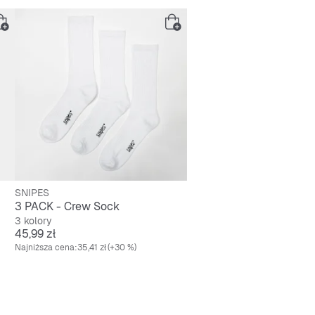
rdowe dopasowanie
wane
ane 3 paski
efoil na języku
Samba po panelu bocznym
SNIPES
3 PACK - Crew Sock
3 kolory
Cena
45,99 zł
Najniższa cena:
35,41 zł
(+30 %)