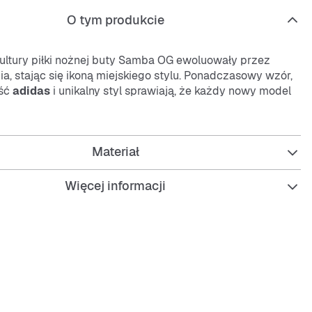
O tym produkcie
ultury piłki nożnej buty Samba OG ewoluowały przez
ia, stając się ikoną miejskiego stylu. Ponadczasowy wzór,
ość
adidas
i unikalny styl sprawiają, że każdy nowy model
est legendą samą w sobie.
j
mu dziedzictwu, niskoprofilowa sylwetka ma
Materiał
yczną osłonę palców w kształcie litery T, ząbkowane 3
owe wykończenie na podeszwie zewnętrznej. Cholewka
skóry wysokiej jakości zyskuje klasyczny styl za sprawą
Więcej informacji
 teksturowanego wzoru w klasycznej kombinacji kolorów.
 z boku i logo
adidas
Trefoil na języku dopełniają ten
legancki wygląd. Poczuj więź z przeszłością i odkryj
szłość w klasycznym wzornictwie, które nieustannie się