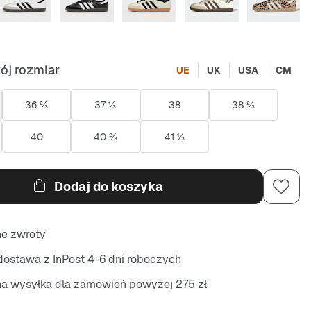
ój rozmiar
UE
UK
USA
CM
36 ⅔
37 ⅓
38
38 ⅔
40
40 ⅔
41 ⅓
Dodaj do koszyka
ne zwroty
ostawa z InPost 4-6 dni roboczych
na wysyłka dla zamówień powyżej 275 zł