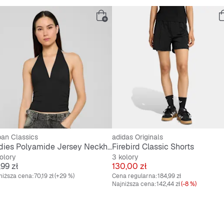
Standa
Sznuro
Ząbkow
Logo Tr
Nazwa 
an Classics
adidas Originals
Ladies Polyamide Jersey Neckholder Top
Firebird Classic Shorts
olory
3 kolory
na
Cena
,99 zł
130,00 zł
niższa cena:
70,19 zł
(+29 %)
Cena regularna:
184,99 zł
Najniższa cena:
142,44 zł
(-8 %)