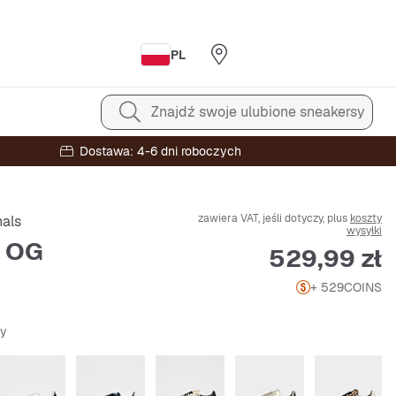
PL
Znajdź swoje ulubione sneakersy
Dostawa: 4-6 dni roboczych
zawiera VAT, jeśli dotyczy, plus
koszty
nals
wysyłki
 OG
Cena
529,99 zł
+ 529
COINS
ny