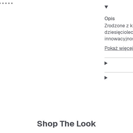
Opis
Zrodzone z k
dziesięciolec
innowacyjn
tych butów j
Pokaż więce
Wierna swoje
charakteryst
paski i kult
wykonana ze 
eleganckiego
Napis Samba
prosty, ale e
stylową przy
rozwija.
Shop The Look
Cechy: