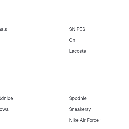
nals
SNIPES
On
Lacoste
pódnice
Spodnie
towa
Sneakersy
Nike Air Force 1