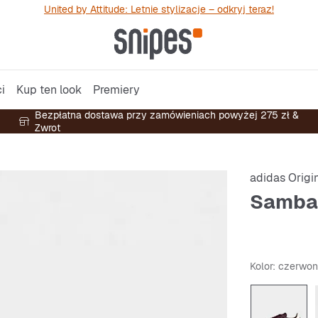
United by Attitude: Letnie stylizacje – odkryj teraz!
i
Kup ten look
Premiery
Bezpłatna dostawa przy zamówieniach powyżej 275 zł &
Zwrot
adidas Origi
Samba
Kolor
: czerwo