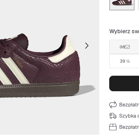
Wybierz sw
36
39 ⅓
Bezpłat
Szybka d
Bezpłat