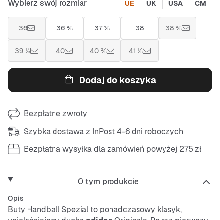
Wybierz swój rozmiar
UE
UK
USA
CM
36
36 ⅔
37 ⅓
38
38 ⅔
39 ⅓
40
40 ⅔
41 ⅓
Dodaj do koszyka
Bezpłatne zwroty
Szybka dostawa z InPost 4-6 dni roboczych
Bezpłatna wysyłka dla zamówień powyżej 275 zł
O tym produkcie
Opis
Buty Handball Spezial to ponadczasowy klasyk,