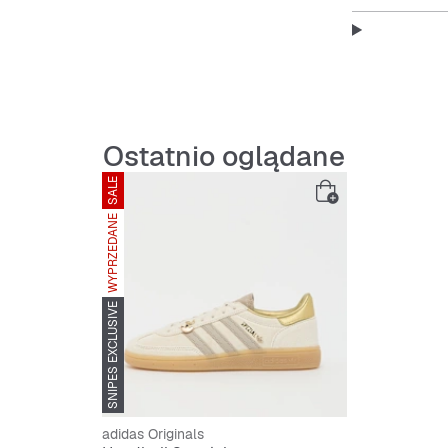
Wygląd
Beżowy 
Ostatnio oglądane
Niski k
SALE
Wytrzym
WYPRZEDANE
Pewne 
SNIPES EXCLUSIVE
adidas Originals