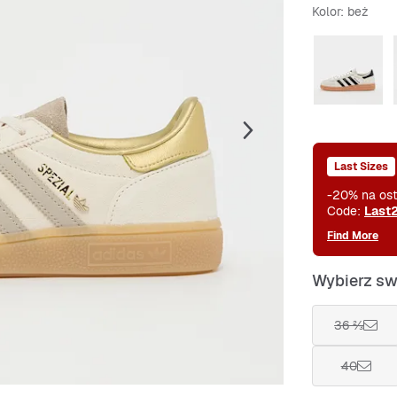
Kolor
: beż
Last Sizes
-20% na ost
Code:
Last
Find More
Wybierz sw
36 ⅔
40