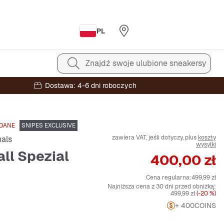
PL
Znajdź swoje ulubione sneakersy
Dostawa: 4-6 dni roboczych
DANE
SNIPES EXCLUSIVE
zawiera VAT, jeśli dotyczy, plus
koszty
nals
wysyłki
ll Spezial
Cena
400,00 zł
Cena regularna:
499,99 zł
Najniższa cena z 30 dni przed obniżką:
499,99 zł
(-20 %)
+ 400
COINS