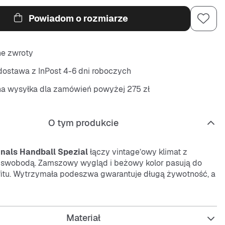
Powiadom o rozmiarze
ne zwroty
ostawa z InPost 4-6 dni roboczych
na wysyłka dla zamówień powyżej 275 zł
O tym produkcie
inals Handball Spezial
łączy vintage’owy klimat z
swobodą. Zamszowy wygląd i beżowy kolor pasują do
itu. Wytrzymała podeszwa gwarantuje długą żywotność, a
apewniają pewne dopasowanie.
j
Materiał