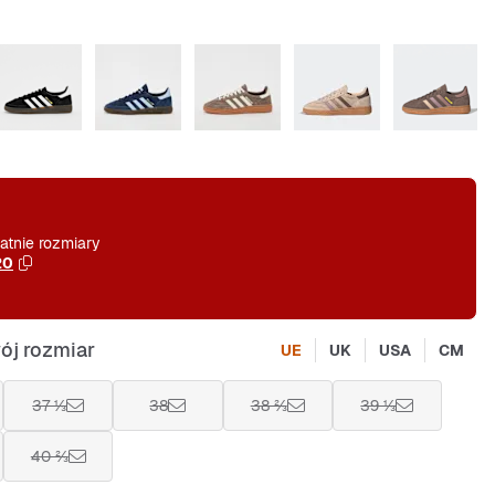
atnie rozmiary
20
ój rozmiar
UE
UK
USA
CM
37 ⅓
38
38 ⅔
39 ⅓
40 ⅔