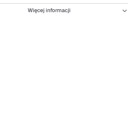
Więcej informacji
 zamszowy dla autentycznego stylu
kolor, który łatwo łączy się z innymi ubraniami
rój dla wygody
ałe i łatwe w pielęgnacji
zawiązanie dzięki klasycznym sznurówkom