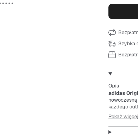
Bezpłat
Szybka d
Bezpłat
Opis
adidas Orig
nowoczesną 
każdego outf
sznurówki z
Pokaż więce
Features: