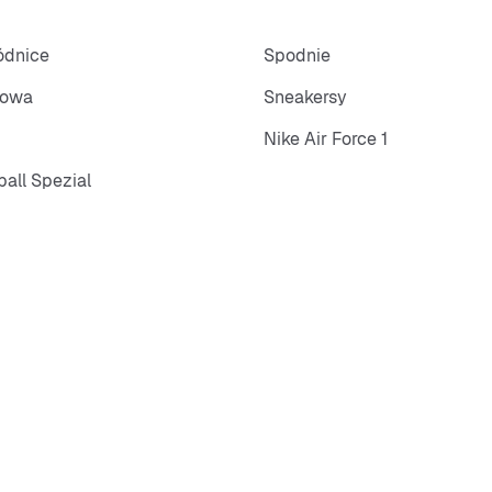
pódnice
Spodnie
towa
Sneakersy
Nike Air Force 1
all Spezial