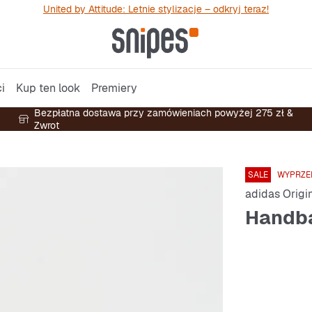
United by Attitude: Letnie stylizacje – odkryj teraz!
i
Kup ten look
Premiery
Bezpłatna dostawa przy zamówieniach powyżej 275 zł &
Zwrot
SALE
WYPRZE
adidas Origi
Handba