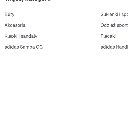
Buty
Sukienki i s
Akcesoria
Odzież spor
Klapki i sandały
Plecaki
adidas Samba OG
adidas Handb