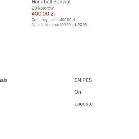
Handball Spezial
29 kolorów
Cena
400,00 zł
Cena regularna:
499,99 zł
Najniższa cena:
499,99 zł
(-20 %)
nals
SNIPES
On
Lacoste