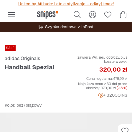
United by Attitude: Letnie stylizacje – odkryj teraz!
Szybka dostawa z InPost
SALE
zawiera VAT, jeśli dotyczy, plus
adidas Originals
koszty wysyłki
Handball Spezial
Cena
320,00 zł
Cena regularna:
479,99 zł
Najniższa cena z 30 dni przed
obniżką:
370,00 zł
(-13 %)
+ 320
COINS
Kolor
: beż/brązowy