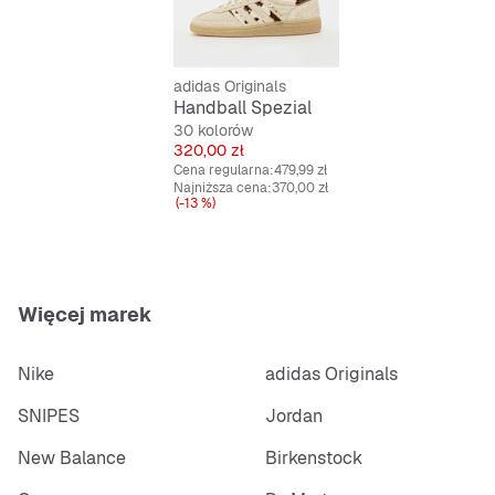
Standardowe dopasowanie
Sznurowane
Konstrukcja Cold Cement
adidas Originals
Handball Spezial
30 kolorów
Cena
320,00 zł
Cena regularna:
479,99 zł
Najniższa cena:
370,00 zł
(-13 %)
Więcej marek
Nike
adidas Originals
SNIPES
Jordan
New Balance
Birkenstock