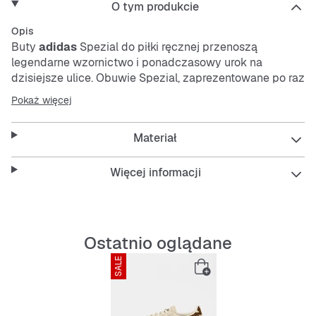
O tym produkcie
Opis
Buty
adidas
Spezial do piłki ręcznej przenoszą
legendarne wzornictwo i ponadczasowy urok na
dzisiejsze ulice. Obuwie Spezial, zaprezentowane po raz
pierwszy w 1979 roku jako model halowy, powraca w
Pokaż więcej
odświeżonej odsłonie, która pozostaje wierna swoim
korzeniom.
Materiał
Wyposażone w miękką, tekstylną wyściółkę i klasyczne
sznurowanie, buty te zachowują wygląd i energię
Więcej informacji
oryginału, wzbogacając projekt o współczesny akcent i
nowoczesny komfort.
Jako symbol dziedzictwa
adidas
, model ten dumnie
Ostatnio oglądane
prezentuje logo Trefoil na języku, gwarantując
SALE
niepowtarzalny wygląd, który oddaje hołd ikonie w
klasycznym wydaniu.
Cechy: