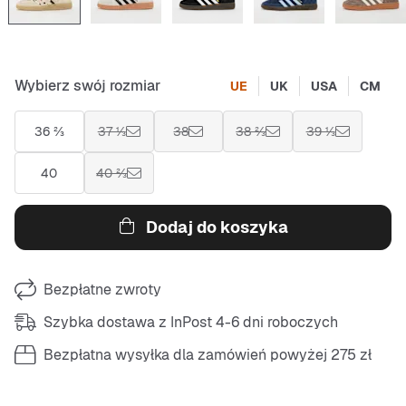
Wybierz swój rozmiar
UE
UK
USA
CM
36 ⅔
37 ⅓
38
38 ⅔
39 ⅓
40
40 ⅔
Dodaj do koszyka
Bezpłatne zwroty
Szybka dostawa z InPost 4-6 dni roboczych
Bezpłatna wysyłka dla zamówień powyżej 275 zł