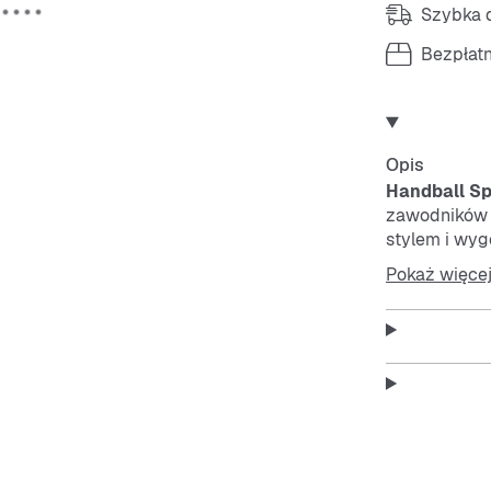
Szybka d
Bezpłat
Opis
Handball Sp
zawodników 
stylem i wy
wygląd, któr
Pokaż więce
gumy podkreś
oraz trwałoś
złotej folii
Niezależnie 
przyjaciółmi,
nowoczesnym 