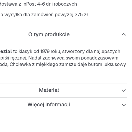
ostawa z InPost 4-6 dni roboczych
na wysyłka dla zamówień powyżej 275 zł
O tym produkcie
ezial
to klasyk od 1979 roku, stworzony dla najlepszych
piłki ręcznej. Nadal zachwyca swoim ponadczasowym
godą. Cholewka z miękkiego zamszu daje butom luksusowy
y wyróżnia się na ulicy. Miękka podeszwa z naturalnej
j
la vintage’owy klimat i zapewnia dobrą przyczepność
ć. Logo
adidas
Spezial Trefoil na języku i napis Spezial w
Materiał
 po boku dodają tradycyjnego, autentycznego charakteru.
Więcej informacji
od tego, czy zwiedzasz miasto, czy spotykasz się z
 te buty to idealny wybór na klasyczny look z
twistem. Dołącz do legendy i pokaż swój styl wszędzie,