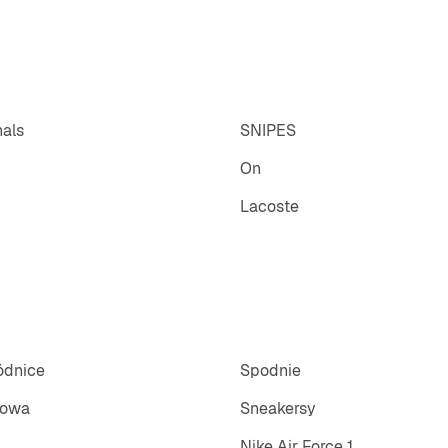
nals
SNIPES
On
Lacoste
pódnice
Spodnie
towa
Sneakersy
Nike Air Force 1