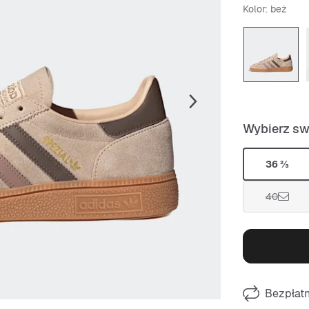
Kolor
: beż
Wybierz sw
36 ⅔
40
Bezpłat