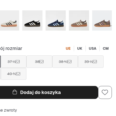
ój rozmiar
UE
UK
USA
CM
37 ⅓
38
38 ⅔
39 ⅓
40 ⅔
Dodaj do koszyka
ne zwroty