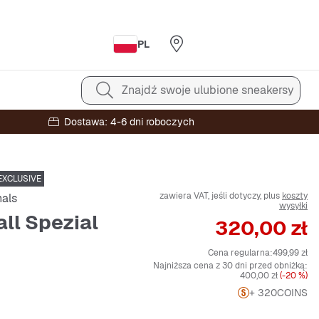
PL
Znajdź swoje ulubione sneakersy
Dostawa: 4-6 dni roboczych
EXCLUSIVE
zawiera VAT, jeśli dotyczy, plus
koszty
nals
wysyłki
ll Spezial
Cena
320,00 zł
Cena regularna:
499,99 zł
Najniższa cena z 30 dni przed obniżką:
400,00 zł
(-20 %)
+ 320
COINS