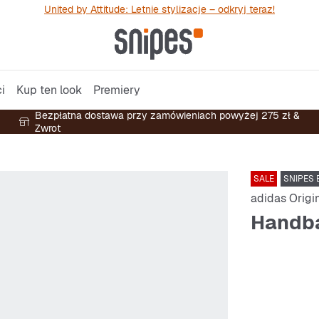
United by Attitude: Letnie stylizacje – odkryj teraz!
i
Kup ten look
Premiery
Bezpłatna dostawa przy zamówieniach powyżej 275 zł &
Zwrot
SALE
SNIPES 
adidas Origi
Handba