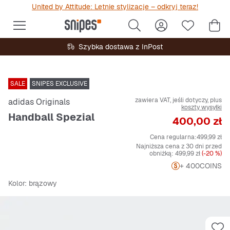
United by Attitude: Letnie stylizacje – odkryj teraz!
Szybka dostawa z InPost
SALE
SNIPES EXCLUSIVE
zawiera VAT, jeśli dotyczy, plus
adidas Originals
koszty wysyłki
Handball Spezial
Cena
400,00 zł
Cena regularna:
499,99 zł
Najniższa cena z 30 dni przed
obniżką:
499,99 zł
(-20 %)
+ 400
COINS
Kolor
: brązowy