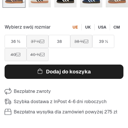
Wybierz swój rozmiar
UE
UK
USA
CM
36 ⅔
37 ⅓
38
38 ⅔
39 ⅓
40
40 ⅔
Dodaj do koszyka
Bezpłatne zwroty
Szybka dostawa z InPost 4-6 dni roboczych
Bezpłatna wysyłka dla zamówień powyżej 275 zł