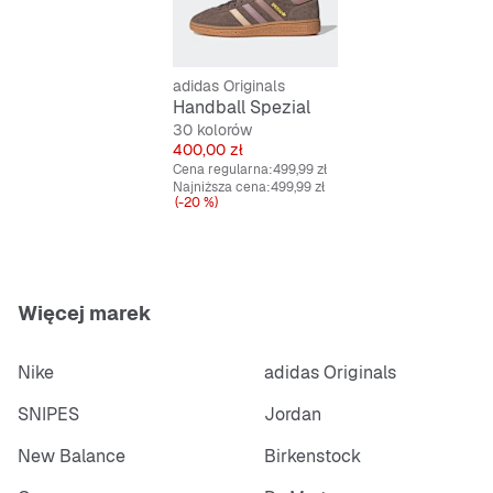
Features:
adidas Originals
Handball Spezial
Standardowe dopasowanie
30 kolorów
Cena
400,00 zł
Sznurówki
Cena regularna:
499,99 zł
Najniższa cena:
499,99 zł
(-20 %)
Cholewka ze skóry i materiałów syntetycznych
Wkładka z tkaniny i materiałów syntetycznych
Podeszwa z naturalnej gumy
Więcej marek
Nike
adidas Originals
SNIPES
Jordan
New Balance
Birkenstock