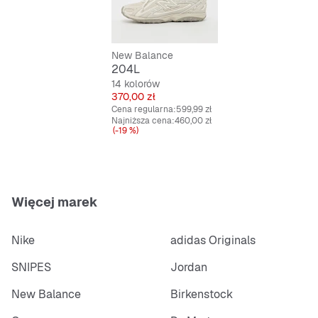
Lekki i wytrzymały materiał
Praktyczne wiązanie na sznurówki
New Balance
204L
14 kolorów
Cena
370,00 zł
Cena regularna:
599,99 zł
Najniższa cena:
460,00 zł
(-19 %)
Więcej marek
Nike
adidas Originals
SNIPES
Jordan
New Balance
Birkenstock