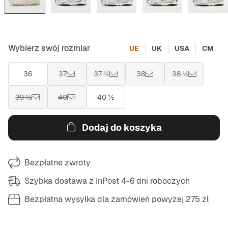
Wybierz swój rozmiar
UE
UK
USA
CM
36
37
37 ½
38
38 ½
39 ½
40
40 ½
Dodaj do koszyka
Bezpłatne zwroty
Szybka dostawa z InPost 4-6 dni roboczych
Bezpłatna wysyłka dla zamówień powyżej 275 zł