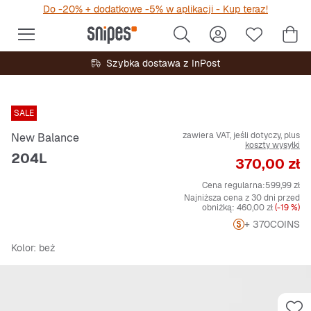
Do -20% + dodatkowe -5% w aplikacji - Kup teraz!
Szybka dostawa z InPost
SALE
zawiera VAT, jeśli dotyczy, plus
New Balance
koszty wysyłki
204L
Cena
370,00 zł
Cena regularna:
599,99 zł
Najniższa cena z 30 dni przed
obniżką:
460,00 zł
(-19 %)
+ 370
COINS
Kolor
: beż