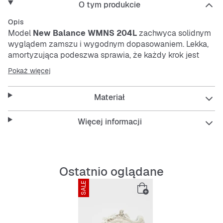
O tym produkcie
Opis
Model
New Balance WMNS 204L
zachwyca solidnym
wyglądem zamszu i wygodnym dopasowaniem. Lekka,
amortyzująca podeszwa sprawia, że każdy krok jest
przyjemny. Antypoślizgowa podeszwa zewnętrzna
Pokaż więcej
gwarantuje pewny chwyt, a stonowany beż łatwo
dopasujesz do różnych stylizacji.
Materiał
Features:
Więcej informacji
Wygląd zamszu dla stylowego efektu
Ostatnio oglądane
SALE
Wygodne wyściełanie od środka
Amortyzująca i antypoślizgowa podeszwa