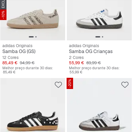
-10%
adidas Originals
adidas Originals
Samba OG (GS)
Samba OG Crianças
12 Cores
2 Cores
Preço
Preço original
Preço
Preço original
85,49 €
94,99 €
55,99 €
69,99 €
Melhor preço durante 30 dias:
Melhor preço durante 30 dias:
85,49 €
55,99 €
-20%