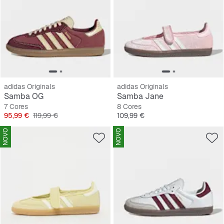
adidas Originals
adidas Originals
Samba OG
Samba Jane
7 Cores
8 Cores
Preço
Preço original
Preço
95,99 €
119,99 €
109,99 €
NOVO
NOVO