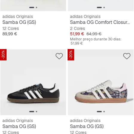
adidas Originals
adidas Originals
Samba OG (GS)
Samba OG Comfort Closure Elastic Lace Crianças Pequena
12 Cores
2 Cores
Preço
Preço
Preço original
89,99 €
51,99 €
64,99 €
Melhor preço durante 30 dias:
51,99 €
-20%
-20%
adidas Originals
adidas Originals
Samba OG (GS)
Samba OG (GS)
12 Cores
12 Cores