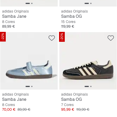
adidas Originals
adidas Originals
Samba Jane
Samba OG
8 Cores
15 Cores
Preço
Preço
89,99 €
119,99 €
-22%
-20%
adidas Originals
adidas Originals
Samba Jane
Samba OG
8 Cores
7 Cores
Preço
Preço original
Preço
Preço original
70,00 €
89,99 €
95,99 €
119,99 €