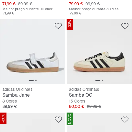
Preço
Preço original
Preço
Preço original
71,99 €
89,99 €
79,99 €
99,99 €
Melhor preço durante 30 dias:
Melhor preço durante 30 dias:
71,99 €
79,99 €
-33%
adidas Originals
adidas Originals
Samba Jane
Samba OG
8 Cores
15 Cores
Preço
Preço
Preço original
89,99 €
80,00 €
119,99 €
-20%
NOVO