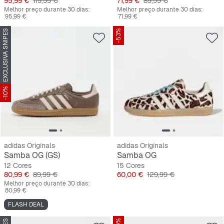
Preço
Preço original
Preço
Preço original
95,99 €
119,99 €
71,99 €
89,99 €
Melhor preço durante 30 dias:
Melhor preço durante 30 dias:
95,99 €
71,99 €
EXCLUSIVA SNIPES
-53%
-10%
adidas Originals
adidas Originals
Samba OG (GS)
Samba OG
12 Cores
15 Cores
Preço
Preço original
Preço
Preço original
80,99 €
89,99 €
60,00 €
129,99 €
Melhor preço durante 30 dias:
80,99 €
FLASH DEAL