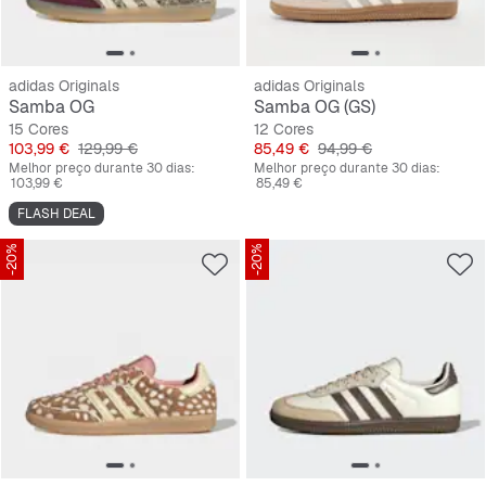
adidas Originals
adidas Originals
Samba OG
Samba OG (GS)
15 Cores
12 Cores
Preço
Preço original
Preço
Preço original
103,99 €
129,99 €
85,49 €
94,99 €
Melhor preço durante 30 dias:
Melhor preço durante 30 dias:
103,99 €
85,49 €
FLASH DEAL
-20%
-20%