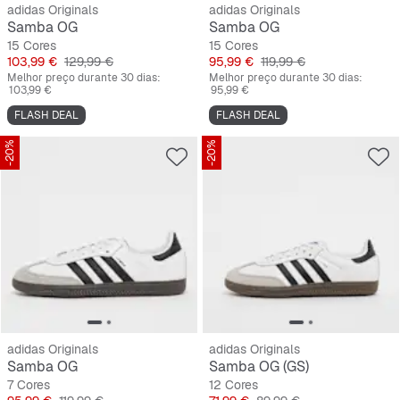
adidas Originals
adidas Originals
Samba OG
Samba OG
15 Cores
15 Cores
Preço
Preço original
Preço
Preço original
103,99 €
129,99 €
95,99 €
119,99 €
Melhor preço durante 30 dias:
Melhor preço durante 30 dias:
103,99 €
95,99 €
FLASH DEAL
FLASH DEAL
-20%
-20%
adidas Originals
adidas Originals
Samba OG
Samba OG (GS)
7 Cores
12 Cores