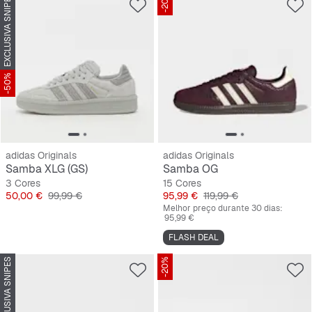
EXCLUSIVA SNIPES
-20%
-50%
adidas Originals
adidas Originals
Samba XLG (GS)
Samba OG
3 Cores
15 Cores
Preço
Preço original
Preço
Preço original
50,00 €
99,99 €
95,99 €
119,99 €
Melhor preço durante 30 dias:
95,99 €
FLASH DEAL
EXCLUSIVA SNIPES
-20%