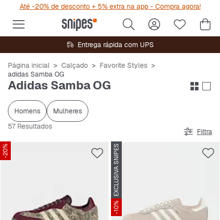
Até -20% de desconto + 5% extra na app - Compra agora!
Entrega rápida com UPS
Página inicial
Calçado
Favorite Styles
adidas Samba OG
Adidas Samba OG
Homens
Mulheres
57 Resultados
Filtra
-20%
EXCLUSIVA SNIPES
-10%