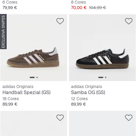
6 Cores
8 Cores
Preço
Preço
Preço original
79,99 €
70,00 €
104,99 €
EXCLUSIVA SNIPES
adidas Originals
adidas Originals
Handball Spezial (GS)
Samba OG (GS)
18 Cores
12 Cores
Preço
Preço
89,99 €
89,99 €