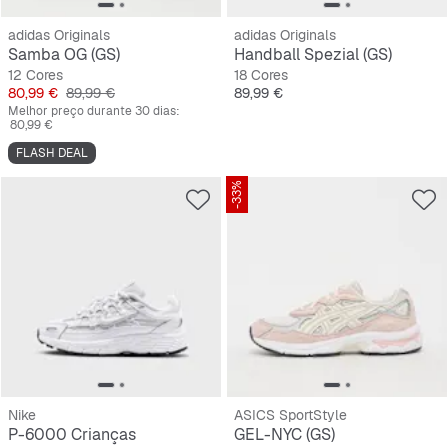
adidas Originals
adidas Originals
Samba OG (GS)
Handball Spezial (GS)
12 Cores
18 Cores
Preço
Preço original
Preço
80,99 €
89,99 €
89,99 €
Melhor preço durante 30 dias:
80,99 €
FLASH DEAL
-33%
Nike
ASICS SportStyle
P-6000 Crianças
GEL-NYC (GS)