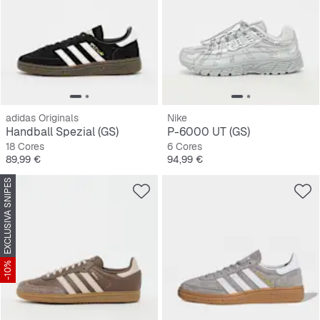
adidas Originals
Nike
Handball Spezial (GS)
P-6000 UT (GS)
18 Cores
6 Cores
Preço
Preço
89,99 €
94,99 €
EXCLUSIVA SNIPES
-10%