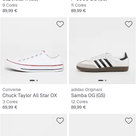
9 Cores
11 Cores
Preço
Preço
89,99 €
89,99 €
Converse
adidas Originals
Chuck Taylor All Star OX
Samba OG (GS)
3 Cores
12 Cores
Preço
Preço
69,99 €
89,99 €