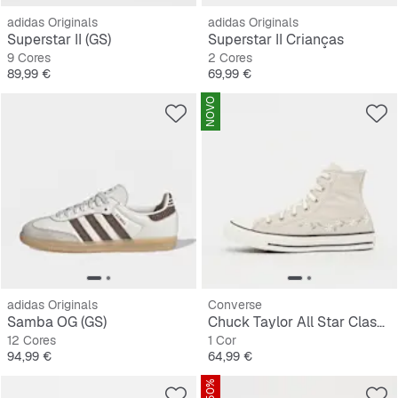
adidas Originals
adidas Originals
Superstar II (GS)
Superstar II Crianças
9 Cores
2 Cores
Preço
Preço
89,99 €
69,99 €
NOVO
adidas Originals
Converse
Samba OG (GS)
Chuck Taylor All Star Classic (GS)
12 Cores
1 Cor
Preço
Preço
94,99 €
64,99 €
-50%