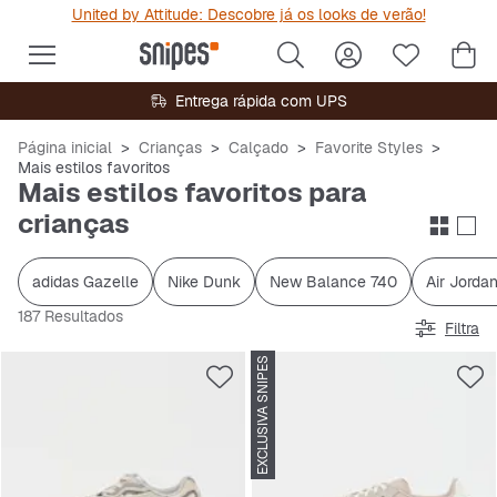
United by Attitude: Descobre já os looks de verão!
Entrega rápida com UPS
Página inicial
Crianças
Calçado
Favorite Styles
Mais estilos favoritos
Mais estilos favoritos para
crianças
adidas Gazelle
Nike Dunk
New Balance 740
Air Jordan
187 Resultados
Filtra
EXCLUSIVA SNIPES