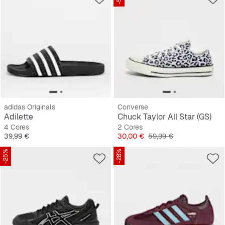
adidas Originals
Converse
Adilette
Chuck Taylor All Star (GS)
4 Cores
2 Cores
Preço
Preço
Preço original
39,99 €
30,00 €
59,99 €
-25%
-28%