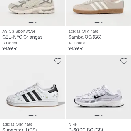
ASICS SportStyle
adidas Originals
GEL-NYC Crianças
Samba OG (GS)
3 Cores
12 Cores
Preço
Preço
94,99 €
94,99 €
adidas Originals
Nike
Superstar II (GS)
P-6000 BG (GS)