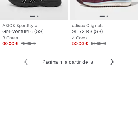
ASICS SportStyle
adidas Originals
Gel-Venture 6 (GS)
SL 72 RS (GS)
3 Cores
4 Cores
Preço
Preço original
Preço
Preço original
60,00 €
79,99 €
50,00 €
69,99 €
Página
a partir de
1
8