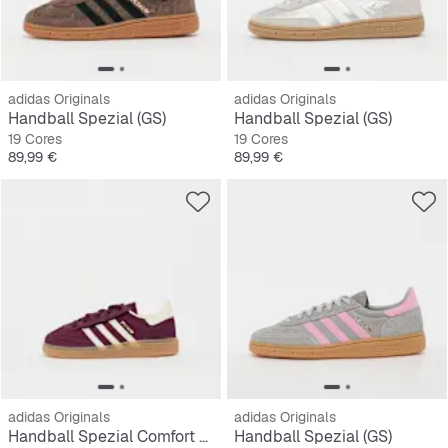
adidas Originals
adidas Originals
Handball Spezial (GS)
Handball Spezial (GS)
19 Cores
19 Cores
Preço
Preço
89,99 €
89,99 €
adidas Originals
adidas Originals
Handball Spezial Comfort Closure Elastic Lace Crianças Pequenas
Handball Spezial (GS)