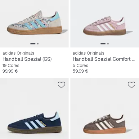
adidas Originals
adidas Originals
Handball Spezial (GS)
Handball Spezial Comfort Closure Elastic Lace Crianças Pequenas
19 Cores
5 Cores
Preço
Preço
99,99 €
59,99 €