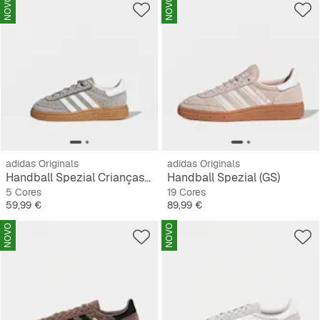
NOVO
NOVO
adidas Originals
adidas Originals
Handball Spezial Crianças Pequena
Handball Spezial (GS)
5 Cores
19 Cores
Preço
Preço
59,99 €
89,99 €
NOVO
NOVO