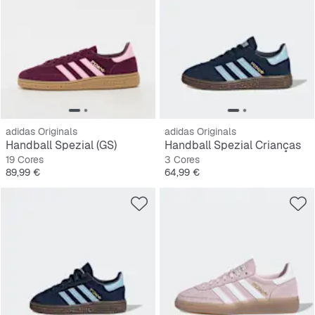
adidas Originals
adidas Originals
Handball Spezial (GS)
Handball Spezial Crianças
19 Cores
3 Cores
Preço
Preço
89,99 €
64,99 €