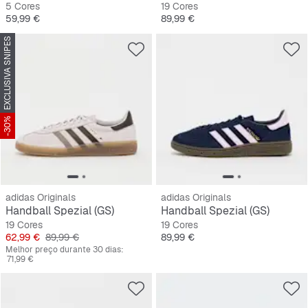
5 Cores
19 Cores
Preço
Preço
59,99 €
89,99 €
EXCLUSIVA SNIPES
-30%
adidas Originals
adidas Originals
Handball Spezial (GS)
Handball Spezial (GS)
19 Cores
19 Cores
Preço
Preço original
Preço
62,99 €
89,99 €
89,99 €
Melhor preço durante 30 dias:
71,99 €