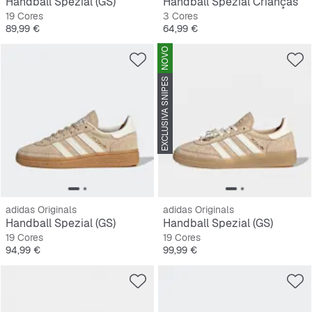
Handball Spezial (GS)
Handball Spezial Crianças
19 Cores
3 Cores
Preço
Preço
89,99 €
64,99 €
NOVO
EXCLUSIVA SNIPES
adidas Originals
adidas Originals
Handball Spezial (GS)
Handball Spezial (GS)
19 Cores
19 Cores
Preço
Preço
94,99 €
99,99 €