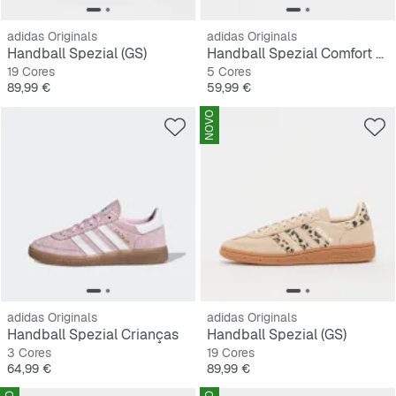
adidas Originals
adidas Originals
Handball Spezial (GS)
Handball Spezial Comfort Closure Elastic Lace Crianças Pequenas
19 Cores
5 Cores
Preço
Preço
89,99 €
59,99 €
NOVO
adidas Originals
adidas Originals
Handball Spezial Crianças
Handball Spezial (GS)
3 Cores
19 Cores
Preço
Preço
64,99 €
89,99 €