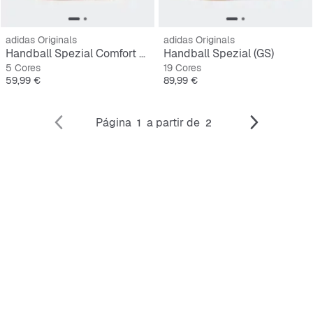
adidas Originals
adidas Originals
Handball Spezial Comfort Closure Elastic Lace Crianças Pequenas
Handball Spezial (GS)
5 Cores
19 Cores
Preço
Preço
59,99 €
89,99 €
Página
a partir de
1
2