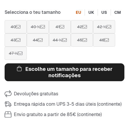
Selecciona o teu tamanho
EU
UK
US
CM
40
40 ½
41
42
42 ½
43
44
44 ½
45
46
47 ½
Escolhe um tamanho para receber
notificações
Devoluções gratuitas
Entrega rápida com UPS 3-5 dias úteis (continente)
Envio gratuito a partir de 85€ (continente)