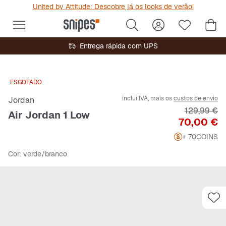
United by Attitude: Descobre já os looks de verão!
Entrega rápida com UPS
ESGOTADO
inclui IVA, mais os
custos de envio
Jordan
Preço origi
129,99 €
Air Jordan 1 Low
Preço
70,00 €
+ 70
COINS
Cor
: verde/branco