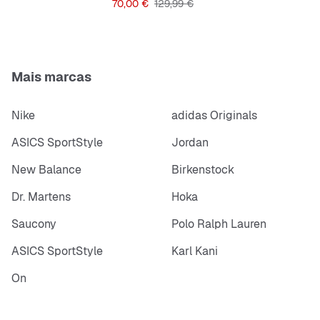
Preço
Preço original
70,00 €
129,99 €
Mais marcas
Nike
adidas Originals
ASICS SportStyle
Jordan
New Balance
Birkenstock
Dr. Martens
Hoka
Saucony
Polo Ralph Lauren
ASICS SportStyle
Karl Kani
On