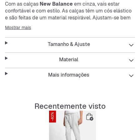
Com as calças
New Balance
em cinza, vais estar
confortável e com estilo. As calças têm um cós elástico
e são feitas de um material respirável. Ajustam-se bem
ao corpo e são resistentes. Perfeitas para o dia a dia ou
Mostrar mais
para momentos relaxados.
Tamanho & Ajuste
Estas calças oferecem-te várias vantagens.
Material
Features:
Mais informações
Regular Fit para um ajuste descontraído
Cós elástico para mais conforto
Recentemente visto
Bolsos laterais para pequenas coisas
-40%
Respirável e fácil de cuidar