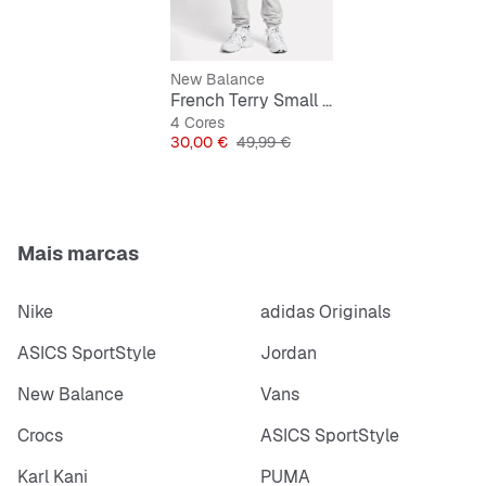
Material resistente para uso prolongado
New Balance
French Terry Small Logo Jogger
4 Cores
Preço
Preço original
30,00 €
49,99 €
Mais marcas
Nike
adidas Originals
ASICS SportStyle
Jordan
New Balance
Vans
Crocs
ASICS SportStyle
Karl Kani
PUMA