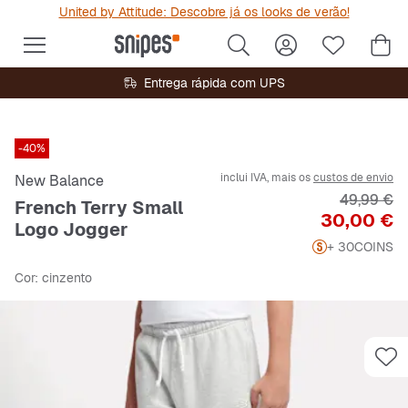
United by Attitude: Descobre já os looks de verão!
Entrega rápida com UPS
-40%
inclui IVA, mais os
custos de envio
New Balance
Preço orig
49,99 €
French Terry Small
Preço
30,00 €
Logo Jogger
+ 30
COINS
Cor
: cinzento