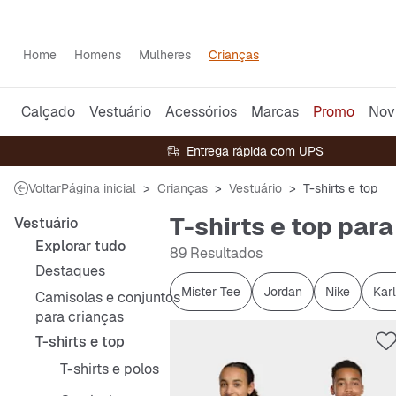
Home
Homens
Mulheres
Crianças
Calçado
Vestuário
Acessórios
Marcas
Promo
Nov
Entrega rápida com UPS
Voltar
Página inicial
Crianças
Vestuário
T-shirts e top
T-shirts e top par
Vestuário
Explorar tudo
89 Resultados
Destaques
Mister Tee
Jordan
Nike
Karl
Camisolas e conjuntos
para crianças
T-shirts e top
T-shirts e polos