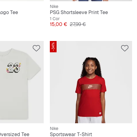
Nike
Logo Tee
PSG Shortsleeve Print Tee
1 Cor
Preço
Preço original
15,00 €
27,99 €
-34%
Nike
versized Tee
Sportswear T-Shirt