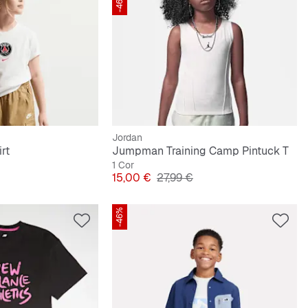
-46%
Jordan
rt
Jumpman Training Camp Pintuck T
1 Cor
Preço
Preço original
15,00 €
27,99 €
-46%