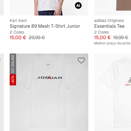
Karl Kani
adidas Originals
Signature 89 Mesh T-Shirt Junior
Essentials Tee
2 Cores
2 Cores
Preço
Preço original
Preço
Preço or
15,00 €
29,99 €
15,00 €
19,99 €
Melhor preço durante 
SÓ ONLINE
-40%