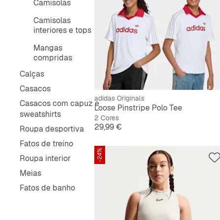
Camisolas
Camisolas
interiores e tops
Mangas
compridas
Calças
Casacos
adidas Originals
Casacos com capuz e
Loose Pinstripe Polo Tee
sweatshirts
2 Cores
Preço
29,99 €
Roupa desportiva
Fatos de treino
-24%
Roupa interior
Meias
Fatos de banho