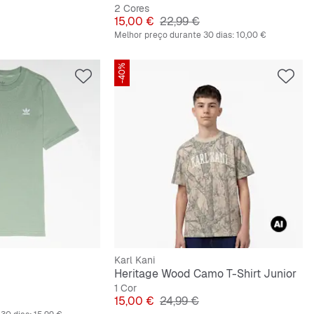
2 Cores
riginal
Preço
Preço original
15,00 €
22,99 €
Melhor preço durante 30 dias:
10,00 €
-40%
Karl Kani
Heritage Wood Camo T-Shirt Junior
1 Cor
iginal
Preço
Preço original
15,00 €
24,99 €