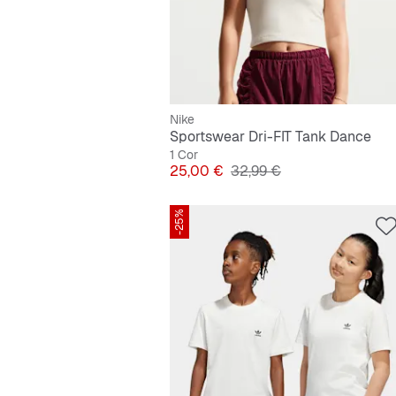
Nike
Sportswear Dri-FIT Tank Dance
1 Cor
Preço
Preço original
25,00 €
32,99 €
-25%