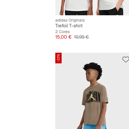
adidas Originals
Trefoil T-shirt
2 Cores
Preço
Preço original
15,00 €
19,99 €
-33%