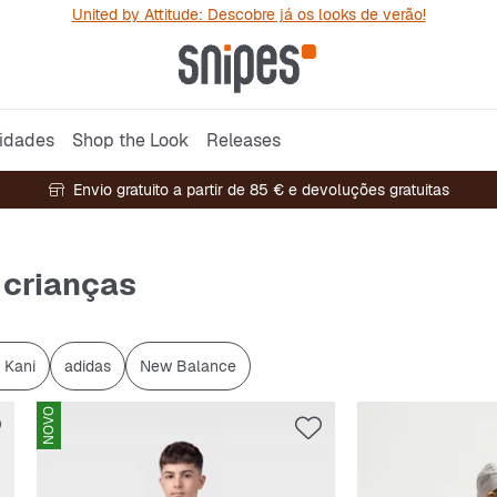
United by Attitude: Descobre já os looks de verão!
idades
Shop the Look
Releases
Envio gratuito a partir de 85 € e devoluções gratuitas
a crianças
 Kani
adidas
New Balance
NOVO