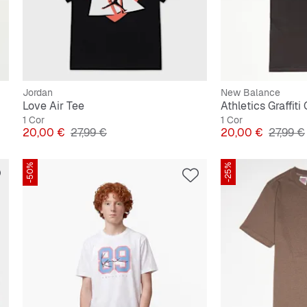
Jordan
New Balance
Love Air Tee
Athletics Graffiti
1 Cor
1 Cor
Preço
Preço original
Preço
Preço o
20,00 €
27,99 €
20,00 €
27,99 €
-50%
-25%