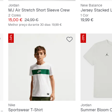
Jordan
New Balance
MJ Air Stretch Short Sleeve Crew
Jersey Stacked 
2 Cores
1 Cor
Preço
Preço original
Preço
15,00 €
24,99 €
19,99 €
Melhor preço durante 30 dias:
19,99 €
-34%
-28%
Nike
Jordan
Small Signature Essential Pinstripe Tee Junior
Sportswear T-Shirt
Summer Bloom O