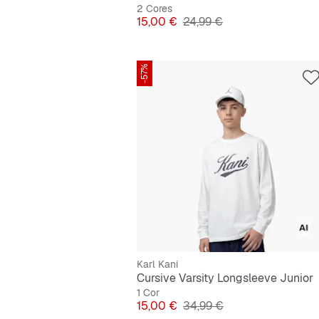
2 Cores
Preço
Preço original
15,00 €
24,99 €
-57%
Karl Kani
Cursive Varsity Longsleeve Junior
1 Cor
Preço
Preço original
15,00 €
34,99 €