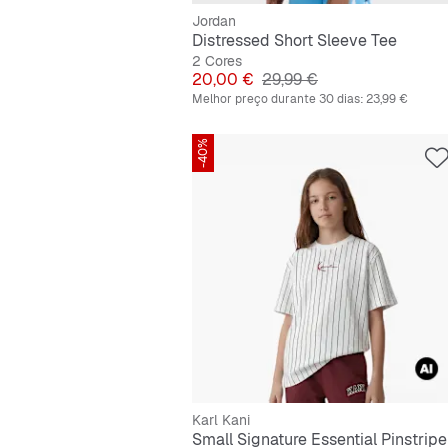
Jordan
Distressed Short Sleeve Tee
2 Cores
Preço
Preço original
20,00 €
29,99 €
Melhor preço durante 30 dias:
23,99 €
-40%
Karl Kani