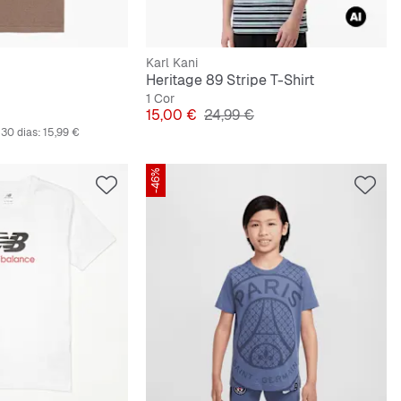
Karl Kani
Heritage 89 Stripe T-Shirt
1 Cor
iginal
Preço
Preço original
15,00 €
24,99 €
30 dias:
15,99 €
-46%