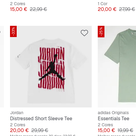
2 Cores
1 Cor
Preço
Preço original
Preço
Preço o
15,00 €
22,99 €
20,00 €
27,99 €
-33%
-25%
Jordan
adidas Originals
Distressed Short Sleeve Tee
Essentials Tee
2 Cores
2 Cores
Preço
Preço original
Preço
Preço or
20,00 €
29,99 €
15,00 €
19,99 €