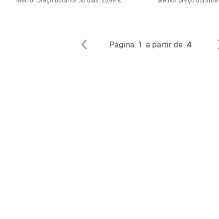
Melhor preço durante 30 dias:
23,99 €
Melhor preço durante 
Página
1
a partir de
4