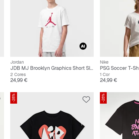
Jordan
Nike
JDB MJ Brooklyn Graphics Short Sleeve Tee
PSG Soccer T-Shi
2 Cores
1 Cor
Preço
Preço
24,99 €
24,99 €
-28%
-28%