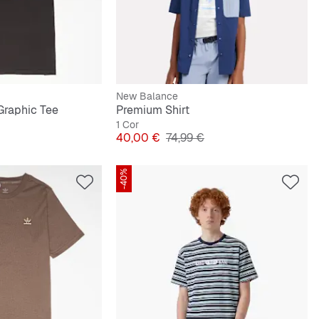
New Balance
 Graphic Tee
Premium Shirt
1 Cor
riginal
Preço
Preço original
40,00 €
74,99 €
-40%