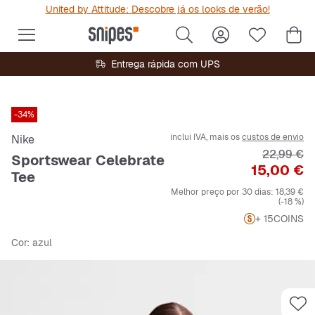
United by Attitude: Descobre já os looks de verão!
Entrega rápida com UPS
-34%
inclui IVA, mais os
custos de envio
Nike
Preço orig
22,99 €
Sportswear Celebrate
Preço
15,00 €
Tee
Melhor preço por 30 dias:
18,39 €
(-18 %)
+ 15
COINS
Cor
: azul