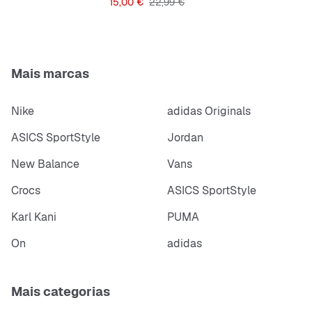
Preço
Preço original
15,00 €
22,99 €
Mais marcas
Nike
adidas Originals
ASICS SportStyle
Jordan
New Balance
Vans
Crocs
ASICS SportStyle
Karl Kani
PUMA
On
adidas
Mais categorias