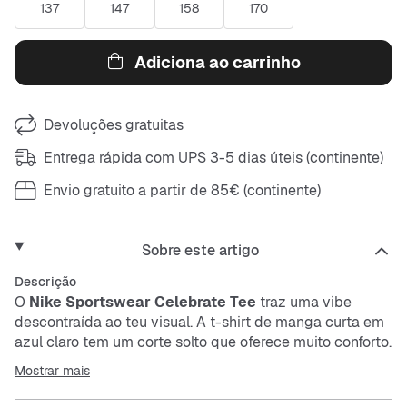
137
147
158
170
Adiciona ao carrinho
Devoluções gratuitas
Entrega rápida com UPS 3-5 dias úteis (continente)
Envio gratuito a partir de 85€ (continente)
Sobre este artigo
Descrição
O
Nike Sportswear Celebrate Tee
traz uma vibe
descontraída ao teu visual. A t-shirt de manga curta em
azul claro tem um corte solto que oferece muito conforto.
O estampado do logo com padrão xadrez destaca-se e
Mostrar mais
chama a atenção. Perfeito para quem procura um estilo
casual sem complicações.