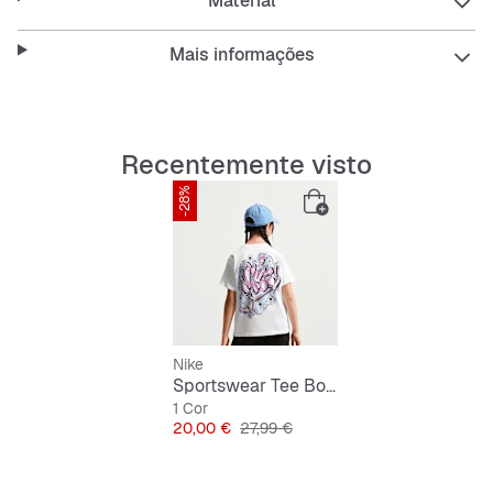
Material
Mais informações
Recentemente visto
-28%
Nike
Sportswear Tee Boy Airbrush
1 Cor
Preço
Preço original
20,00 €
27,99 €