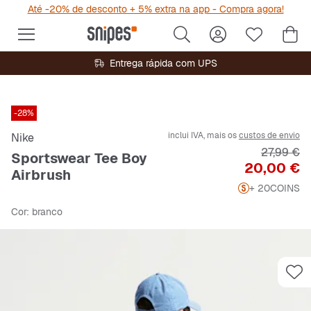
Até -20% de desconto + 5% extra na app - Compra agora!
Entrega rápida com UPS
-28%
inclui IVA, mais os
custos de envio
Nike
Preço ori
27,99 €
Sportswear Tee Boy
Preço
20,00 €
Airbrush
+ 20
COINS
Cor
: branco