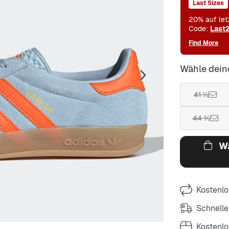
Last Sizes
20% auf let
Code:
Last
Find More
Wähle dein
41 ⅓
44 ⅔
Wä
Kostenlo
Schnelle
Kostenl