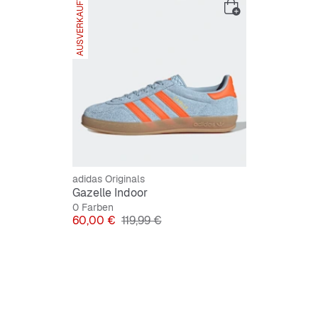
AUSVERKAUFT
Synthet
Gummiauß
adidas Originals
Gazelle Indoor
0 Farben
Preis
Originalpreis
60,00 €
119,99 €