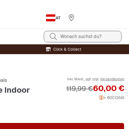
AT
Wonach suchst du?
Click & Collect
inkl. Mwst., ggf. zzgl.
Versandkosten
nals
Preis
60,00 €
Originalpreis
119,99 €
e Indoor
+ 60
COINS