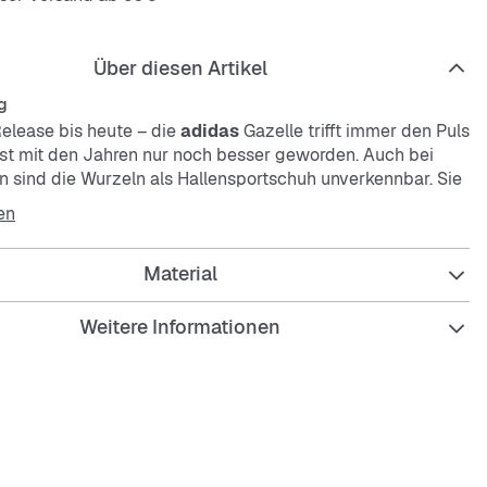
Über diesen Artikel
g
elease bis heute – die
adidas
Gazelle trifft immer den Puls
 ist mit den Jahren nur noch besser geworden. Auch bei
on sind die Wurzeln als Hallensportschuh unverkennbar. Sie
nem Obermaterial aus echtem Leder und Synthetikleder
en
chen Synthetikfutter. Die niedrigprofilierte
hle ist teilweise aus transparentem Naturgummi
Material
eine Hommage an das Oldschool-Design. Trefoil
mente, gezackte 3-Streifen und ein Gazelle Branding aus
chen diesen legendären Sneaker zu einem echten
Weitere Informationen
re Passform
senkel
erial aus Leder und Synthetik