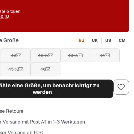
zte Größen
20
e Größe
EU
UK
US
CM
42
42 ⅔
43 ⅓
44
45 ⅓
46
hle eine Größe, um benachrichtigt zu
werden
se Retoure
r Versand mit Post AT in 1-3 Werktagen
oser Versand ab 60€