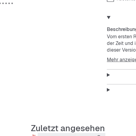
Beschreibun
Vom ersten R
der Zeit und
dieser Versi
kommt mit ei
Mehr anzeig
und einem wei
Gummiaußenso
gefertigt – 
Traktionsele
Goldfolie ma
Eyecatcher.
Features:
Regulä
Zuletzt angesehen
Schnür
Obermat